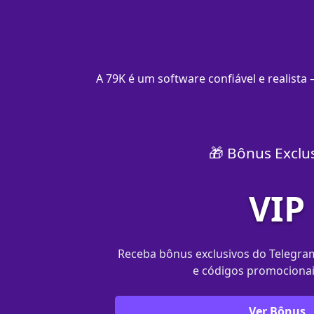
A 79K é um software confiável e realista
🎁 Bônus Exclu
VIP
Receba bônus exclusivos do Telegra
e códigos promocionai
Ver Bônus