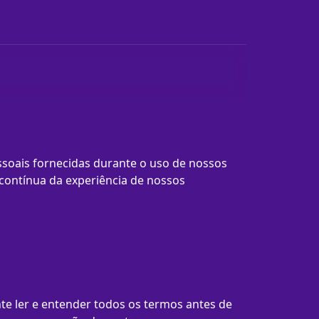
ssoais fornecidas durante o uso de nossos
 contínua da experiência de nossos
te ler e entender todos os termos antes de