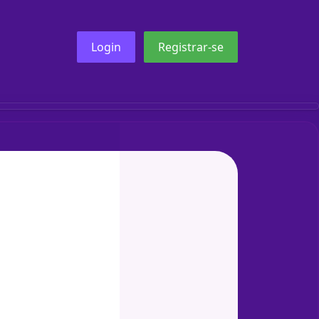
Login
Registrar-se