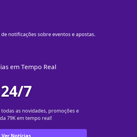
 de notificações sobre eventos e apostas.
cias em Tempo Real
24/7
e todas as novidades, promoções e
 da 79K em tempo real!
Ver Notícias