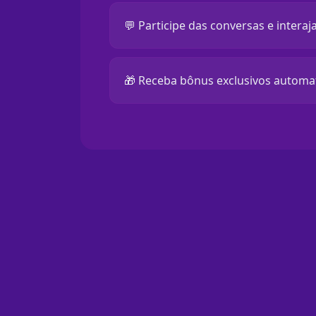
💬 Participe das conversas e interaj
🎁 Receba bônus exclusivos autom