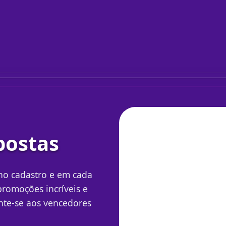
postas
no cadastro e em cada
promoções incríveis e
unte-se aos vencedores