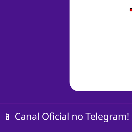
📱 Canal Oficial no Telegram!