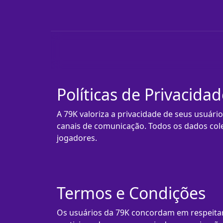
Políticas de Privacida
A 79K valoriza a privacidade de seus usuár
canais de comunicação. Todos os dados cole
jogadores.
Termos e Condições
Os usuários da 79K concordam em respeitar 