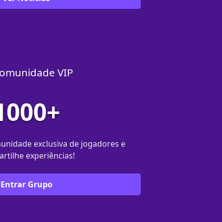
Comunidade VIP
1000+
unidade exclusiva de jogadores e
rtilhe experiências!
Entrar Grupo