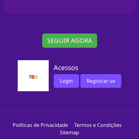
SEGUIR AGORA
Acessos
Login
Registrar-se
Políticas de Privacidade
Termos e Condições
Sitemap