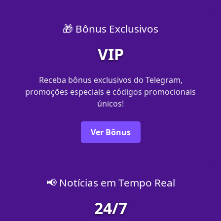
🎁 Bônus Exclusivos
VIP
Receba bônus exclusivos do Telegram,
promoções especiais e códigos promocionais
únicos!
Ver Bônus
📢 Notícias em Tempo Real
24/7