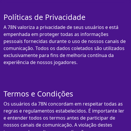
Políticas de Privacidade
A 78N valoriza a privacidade de seus usuários e está
empenhada em proteger todas as informações
pessoais fornecidas durante o uso de nossos canais de
comunicação. Todos os dados coletados são utilizados
exclusivamente para fins de melhoria contínua da
experiência de nossos jogadores.
Termos e Condições
Os usuários da 78N concordam em respeitar todas as
regras e regulamentos estabelecidos. É importante ler
e entender todos os termos antes de participar de
nossos canais de comunicação. A violação destes