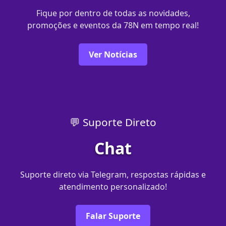
Fique por dentro de todas as novidades,
promoções e eventos da 78N em tempo real!
Ver Notícias
💬 Suporte Direto
Chat
Suporte direto via Telegram, respostas rápidas e
atendimento personalizado!
Falar Suporte