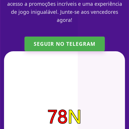
acesso a promoções incríveis e uma experiência
de jogo inigualável. Junte-se aos vencedores
agora!
SEGUIR NO TELEGRAM