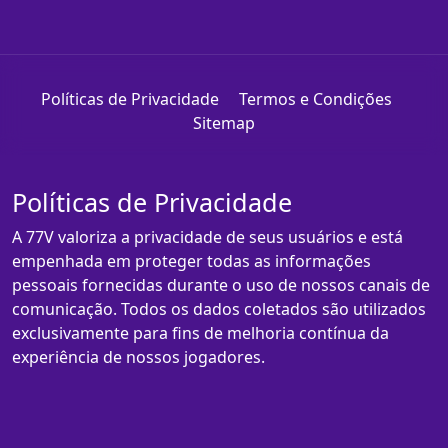
Políticas de Privacidade
Termos e Condições
Sitemap
Políticas de Privacidade
A 77V valoriza a privacidade de seus usuários e está
empenhada em proteger todas as informações
pessoais fornecidas durante o uso de nossos canais de
comunicação. Todos os dados coletados são utilizados
exclusivamente para fins de melhoria contínua da
experiência de nossos jogadores.