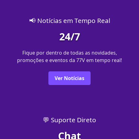
📢 Notícias em Tempo Real
24/7
Fique por dentro de todas as novidades,
promoções e eventos da 77V em tempo real!
Ver Notícias
💬 Suporte Direto
Chat