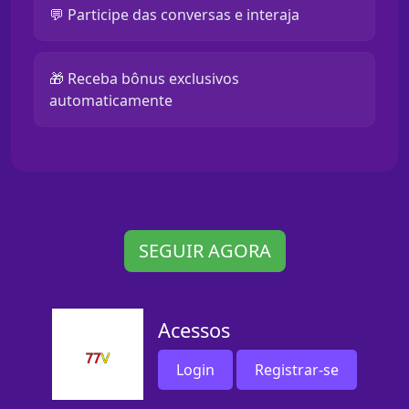
💬 Participe das conversas e interaja
🎁 Receba bônus exclusivos
automaticamente
SEGUIR AGORA
Acessos
Login
Registrar-se