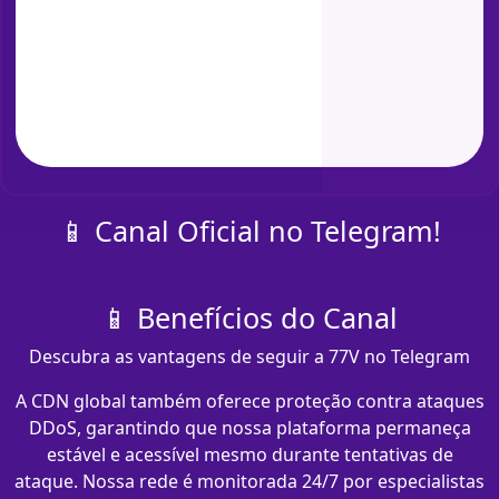
📱 Canal Oficial no Telegram!
📱 Benefícios do Canal
Descubra as vantagens de seguir a 77V no Telegram
A CDN global também oferece proteção contra ataques
DDoS, garantindo que nossa plataforma permaneça
estável e acessível mesmo durante tentativas de
ataque. Nossa rede é monitorada 24/7 por especialistas