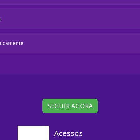
a
aticamente
SEGUIR AGORA
Acessos