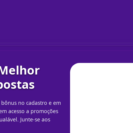
 Melhor
postas
 bônus no cadastro e em
tem acesso a promoções
ualável. Junte-se aos