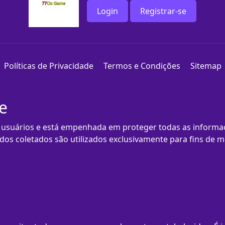
Login
Registrar-se
Políticas de Privacidade
Termos e Condições
Sitemap
de
s usuários e está empenhada em proteger todas as informa
os coletados são utilizados exclusivamente para fins de m