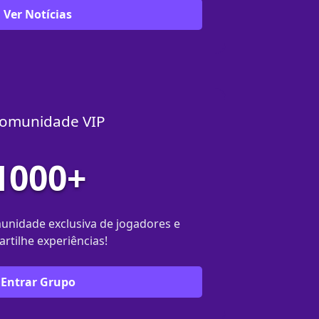
Ver Notícias
Comunidade VIP
1000+
unidade exclusiva de jogadores e
rtilhe experiências!
Entrar Grupo