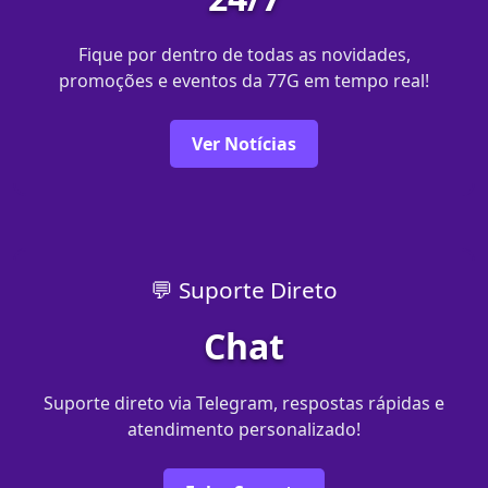
Fique por dentro de todas as novidades,
promoções e eventos da 77G em tempo real!
Ver Notícias
💬 Suporte Direto
Chat
Suporte direto via Telegram, respostas rápidas e
atendimento personalizado!