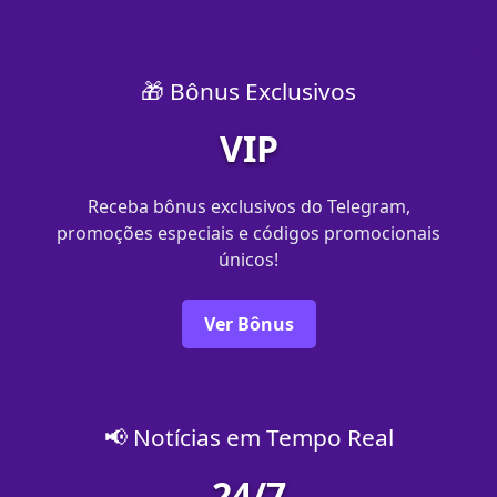
🎁 Bônus Exclusivos
VIP
Receba bônus exclusivos do Telegram,
promoções especiais e códigos promocionais
únicos!
Ver Bônus
📢 Notícias em Tempo Real
24/7