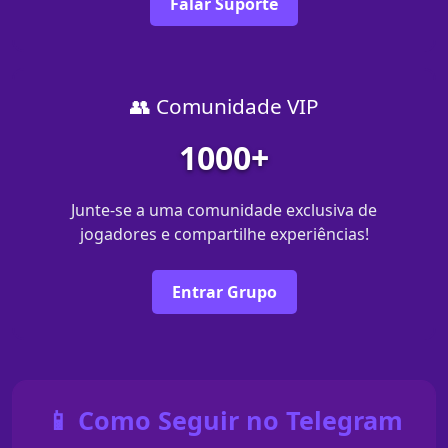
Falar Suporte
👥 Comunidade VIP
1000+
Junte-se a uma comunidade exclusiva de
jogadores e compartilhe experiências!
Entrar Grupo
📱 Como Seguir no Telegram