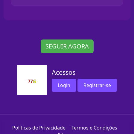
SEGUIR AGORA
Acessos
Login
Registrar-se
Políticas de Privacidade
Termos e Condições