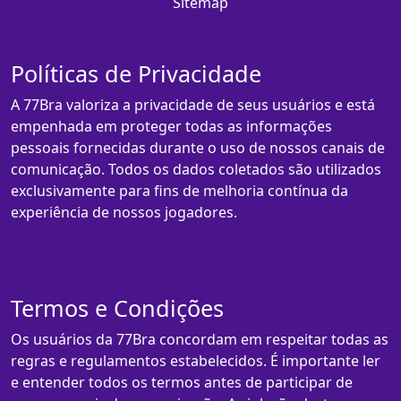
Sitemap
Políticas de Privacidade
A 77Bra valoriza a privacidade de seus usuários e está
empenhada em proteger todas as informações
pessoais fornecidas durante o uso de nossos canais de
comunicação. Todos os dados coletados são utilizados
exclusivamente para fins de melhoria contínua da
experiência de nossos jogadores.
Termos e Condições
Os usuários da 77Bra concordam em respeitar todas as
regras e regulamentos estabelecidos. É importante ler
e entender todos os termos antes de participar de