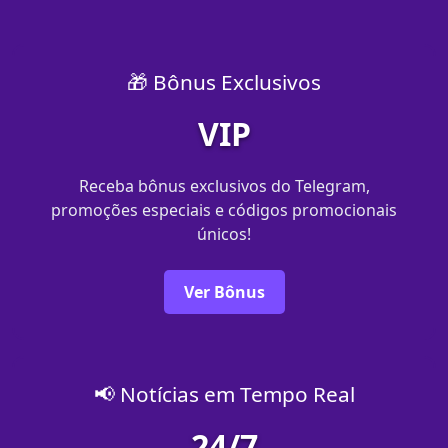
🎁 Bônus Exclusivos
VIP
Receba bônus exclusivos do Telegram,
promoções especiais e códigos promocionais
únicos!
Ver Bônus
📢 Notícias em Tempo Real
24/7