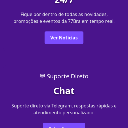
Fique por dentro de todas as novidades,
promoções e eventos da 77Bra em tempo real!
Ver Notícias
💬 Suporte Direto
Chat
Suporte direto via Telegram, respostas rápidas e
atendimento personalizado!