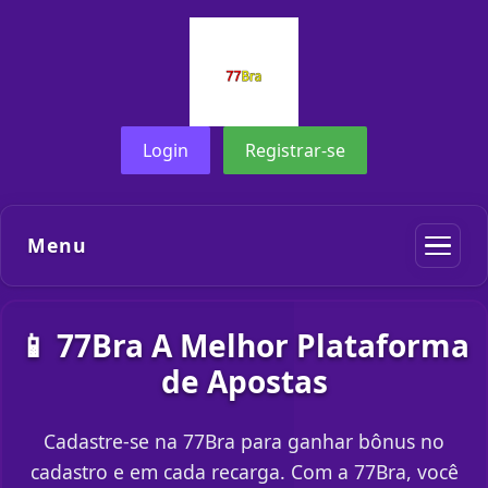
Login
Registrar-se
Menu
📱 77Bra A Melhor Plataforma
de Apostas
Cadastre-se na 77Bra para ganhar bônus no
cadastro e em cada recarga. Com a 77Bra, você