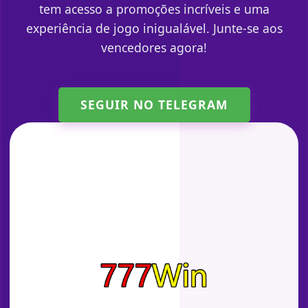
tem acesso a promoções incríveis e uma
experiência de jogo inigualável. Junte-se aos
vencedores agora!
SEGUIR NO TELEGRAM