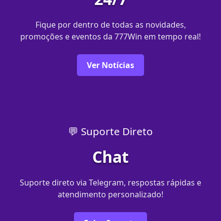
Fique por dentro de todas as novidades,
promoções e eventos da 777Win em tempo real!
Ver Notícias
💬 Suporte Direto
Chat
Suporte direto via Telegram, respostas rápidas e
atendimento personalizado!