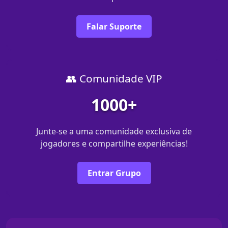
Falar Suporte
👥 Comunidade VIP
1000+
Junte-se a uma comunidade exclusiva de
jogadores e compartilhe experiências!
Entrar Grupo