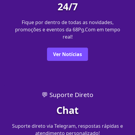
24/7
Fique por dentro de todas as novidades,
promoções e eventos da 68Pg.Com em tempo
real!
Ver Notícias
💬 Suporte Direto
Chat
Suporte direto via Telegram, respostas rápidas e
atendimento personalizado!