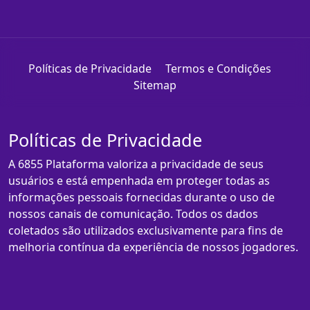
Políticas de Privacidade
Termos e Condições
Sitemap
Políticas de Privacidade
A 6855 Plataforma valoriza a privacidade de seus
usuários e está empenhada em proteger todas as
informações pessoais fornecidas durante o uso de
nossos canais de comunicação. Todos os dados
coletados são utilizados exclusivamente para fins de
melhoria contínua da experiência de nossos jogadores.