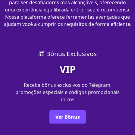
para ser desafiadores mas alcançáveis, oferecendo
uma experiência equilibrada entre risco e recompensa.
Nossa plataforma oferece ferramentas avançadas que
ajudam você a cumprir os requisitos de forma eficiente.
🎁 Bônus Exclusivos
VIP
Receba bônus exclusivos do Telegram,
promoções especiais e códigos promocionais
únicos!
Ver Bônus