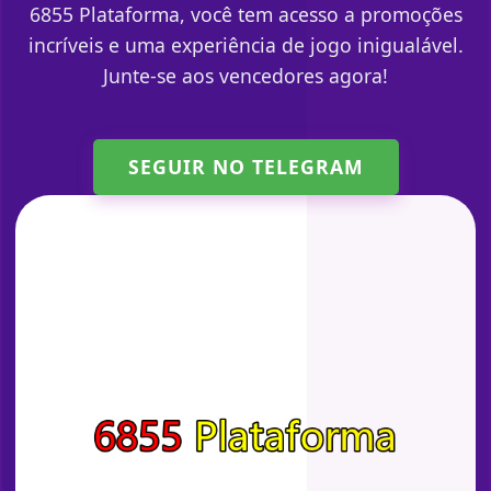
6855 Plataforma, você tem acesso a promoções
incríveis e uma experiência de jogo inigualável.
Junte-se aos vencedores agora!
SEGUIR NO TELEGRAM