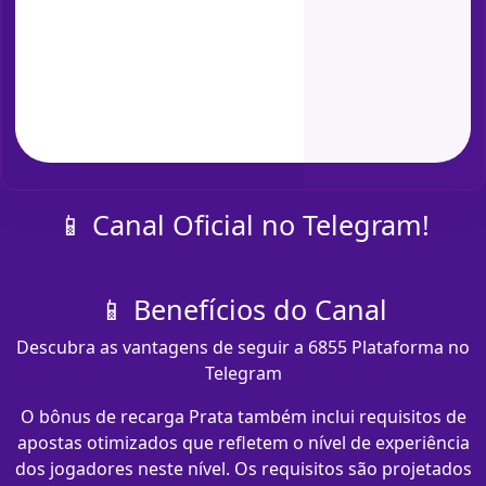
📱 Canal Oficial no Telegram!
📱 Benefícios do Canal
Descubra as vantagens de seguir a 6855 Plataforma no
Telegram
O bônus de recarga Prata também inclui requisitos de
apostas otimizados que refletem o nível de experiência
dos jogadores neste nível. Os requisitos são projetados