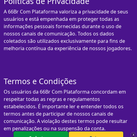
Políticas de Privacidade
A 66Br Com Plataforma valoriza a privacidade de seus
usuários e está empenhada em proteger todas as
informações pessoais fornecidas durante o uso de
nossos canais de comunicação. Todos os dados
coletados são utilizados exclusivamente para fins de
melhoria contínua da experiência de nossos jogadores.
Termos e Condições
Os usuários da 66Br Com Plataforma concordam em
respeitar todas as regras e regulamentos
estabelecidos. É importante ler e entender todos os
termos antes de participar de nossos canais de
comunicação. A violação destes termos pode resultar
em penalizações ou na suspensão da conta.
X