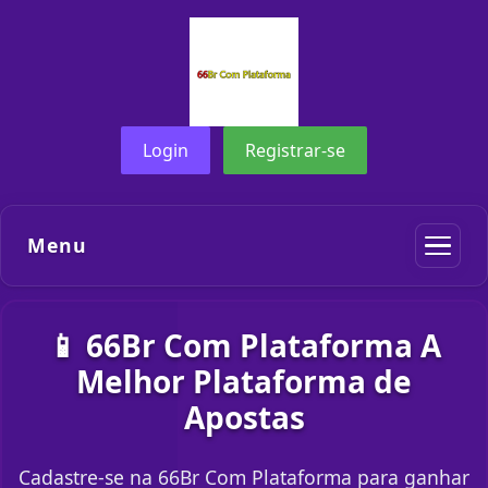
Login
Registrar-se
Menu
📱 66Br Com Plataforma A
Melhor Plataforma de
Apostas
Cadastre-se na 66Br Com Plataforma para ganhar