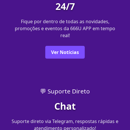
24/7
Fique por dentro de todas as novidades,
promoções e eventos da 666U APP em tempo
real!
Ver Notícias
💬 Suporte Direto
Chat
Suporte direto via Telegram, respostas rápidas e
atendimento personalizado!