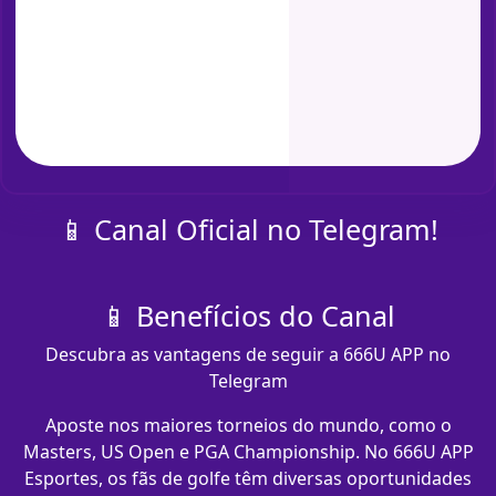
📱 Canal Oficial no Telegram!
📱 Benefícios do Canal
Descubra as vantagens de seguir a 666U APP no
Telegram
Aposte nos maiores torneios do mundo, como o
Masters, US Open e PGA Championship. No 666U APP
Esportes, os fãs de golfe têm diversas oportunidades