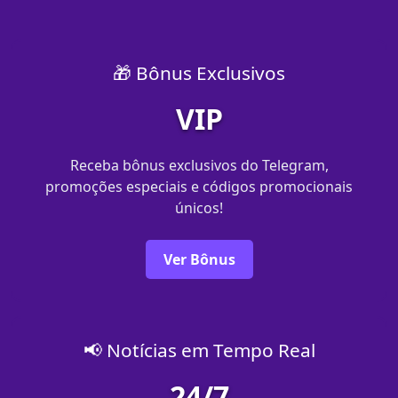
🎁 Bônus Exclusivos
VIP
Receba bônus exclusivos do Telegram,
promoções especiais e códigos promocionais
únicos!
Ver Bônus
📢 Notícias em Tempo Real
24/7