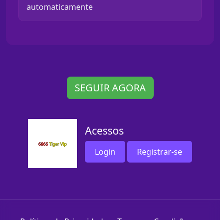
automaticamente
SEGUIR AGORA
Acessos
Login
Registrar-se