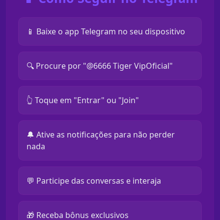
📱 Baixe o app Telegram no seu dispositivo
🔍 Procure por "@6666 Tiger VipOficial"
👆 Toque em "Entrar" ou "Join"
🔔 Ative as notificações para não perder
nada
💬 Participe das conversas e interaja
🎁 Receba bônus exclusivos