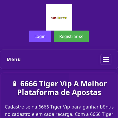
Login
Registrar-se
Menu
📱 6666 Tiger Vip A Melhor
Plataforma de Apostas
Cadastre-se na 6666 Tiger Vip para ganhar bônus
no cadastro e em cada recarga. Com a 6666 Tiger