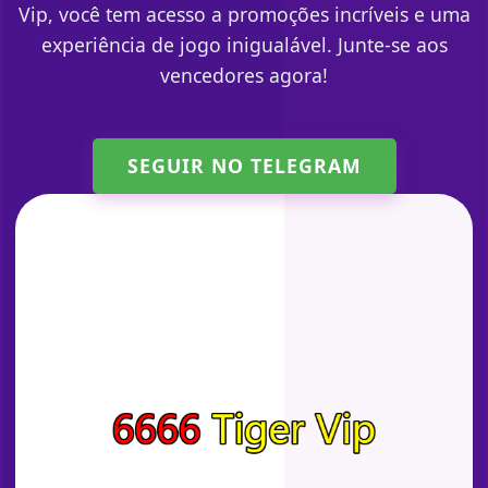
Vip, você tem acesso a promoções incríveis e uma
experiência de jogo inigualável. Junte-se aos
vencedores agora!
SEGUIR NO TELEGRAM