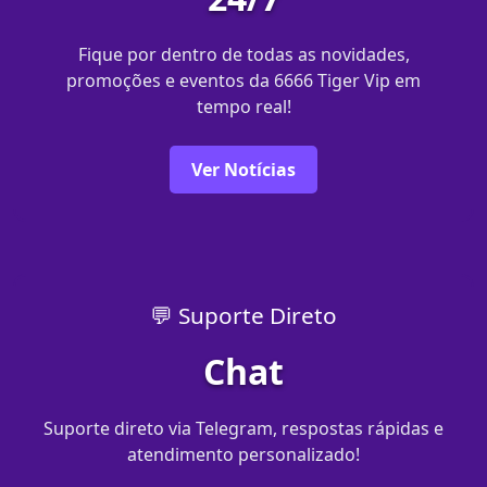
Fique por dentro de todas as novidades,
promoções e eventos da 6666 Tiger Vip em
tempo real!
Ver Notícias
💬 Suporte Direto
Chat
Suporte direto via Telegram, respostas rápidas e
atendimento personalizado!