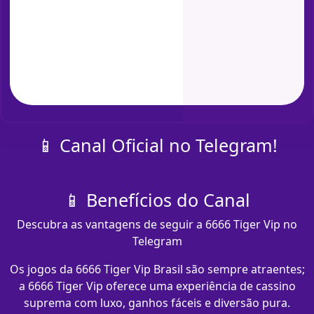
📱 Canal Oficial no Telegram!
📱 Benefícios do Canal
Descubra as vantagens de seguir a 6666 Tiger Vip no
Telegram
Os jogos da 6666 Tiger Vip Brasil são sempre atraentes;
a 6666 Tiger Vip oferece uma experiência de cassino
suprema com luxo, ganhos fáceis e diversão pura.