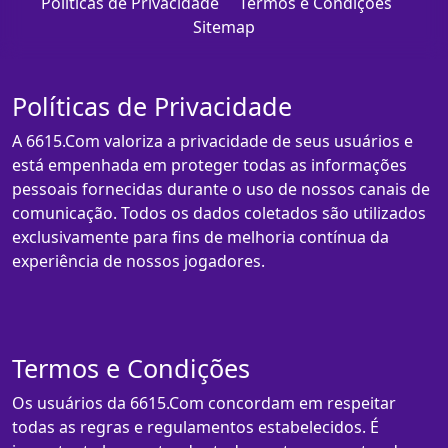
Políticas de Privacidade
Termos e Condições
Sitemap
Políticas de Privacidade
A 6615.Com valoriza a privacidade de seus usuários e
está empenhada em proteger todas as informações
pessoais fornecidas durante o uso de nossos canais de
comunicação. Todos os dados coletados são utilizados
exclusivamente para fins de melhoria contínua da
experiência de nossos jogadores.
Termos e Condições
Os usuários da 6615.Com concordam em respeitar
todas as regras e regulamentos estabelecidos. É