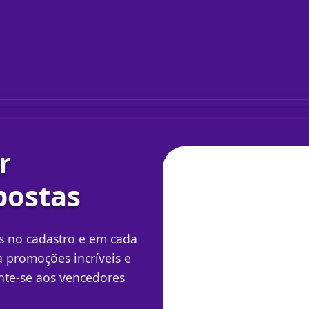
r
postas
s no cadastro e em cada
a promoções incríveis e
unte-se aos vencedores