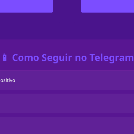
e
📱 Como Seguir no Telegram
ositivo