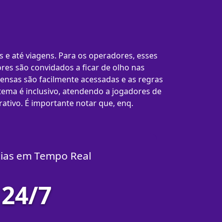
e até viagens. Para os operadores, esses
res são convidados a ficar de olho nas
ensas são facilmente acessadas e as regras
tema é inclusivo, atendendo a jogadores de
rativo. É importante notar que, enq.
cias em Tempo Real
24/7