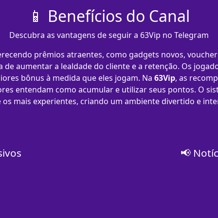
📱 Benefícios do Canal
Descubra as vantagens de seguir a 63Vip no Telegram
recendo prêmios atraentes, como gadgets novos, vouchers 
e aumentar a lealdade do cliente e a retenção. Os jogado
iores bônus à medida que eles jogam. Na
63Vip
, as recomp
ores entendam como acumular e utilizar seus pontos. O sis
té os mais experientes, criando um ambiente divertido e inte
sivos
📢 Notí