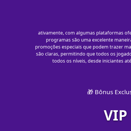
ativamente, com algumas plataformas ofe
programas são uma excelente maneira d
promoções especiais que podem trazer ma
são claras, permitindo que todos os jogad
todos os níveis, desde iniciantes a
🎁 Bônus Exclu
VIP