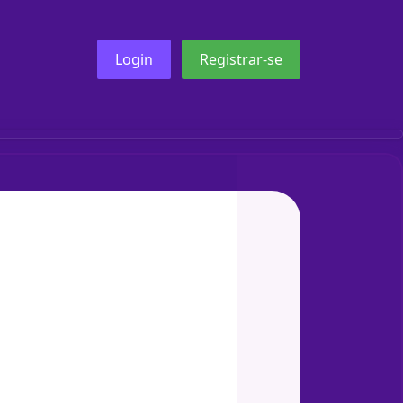
Login
Registrar-se