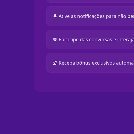
🔔 Ative as notificações para não p
💬 Participe das conversas e interaj
🎁 Receba bônus exclusivos autom