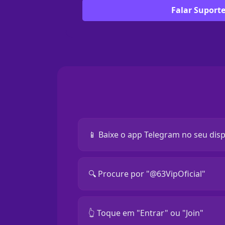
Falar Suport
📱 Baixe o app Telegram no seu disp
🔍 Procure por "@63VipOficial"
👆 Toque em "Entrar" ou "Join"