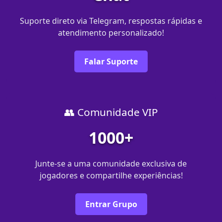
Suporte direto via Telegram, respostas rápidas e
atendimento personalizado!
Falar Suporte
👥 Comunidade VIP
1000+
Junte-se a uma comunidade exclusiva de
jogadores e compartilhe experiências!
Entrar Grupo