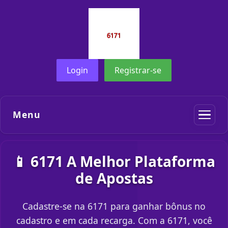
Login
Registrar-se
Menu
📱 6171 A Melhor Plataforma
de Apostas
Cadastre-se na 6171 para ganhar bônus no
cadastro e em cada recarga. Com a 6171, você