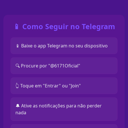
📱 Como Seguir no Telegram
📱 Baixe o app Telegram no seu dispositivo
🔍 Procure por "@6171Oficial"
👆 Toque em "Entrar" ou "Join"
🔔 Ative as notificações para não perder
nada