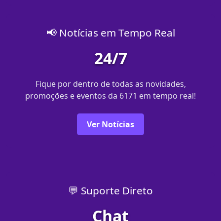
📢 Notícias em Tempo Real
24/7
Fique por dentro de todas as novidades,
promoções e eventos da 6171 em tempo real!
Ver Notícias
💬 Suporte Direto
Chat