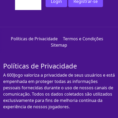
Login
Registrar-se
Políticas de Privacidade
Termos e Condições
Sitemap
Políticas de Privacidade
A 600Jogo valoriza a privacidade de seus usuários e está
empenhada em proteger todas as informações
pessoais fornecidas durante o uso de nossos canais de
comunicação. Todos os dados coletados são utilizados
exclusivamente para fins de melhoria contínua da
experiência de nossos jogadores.