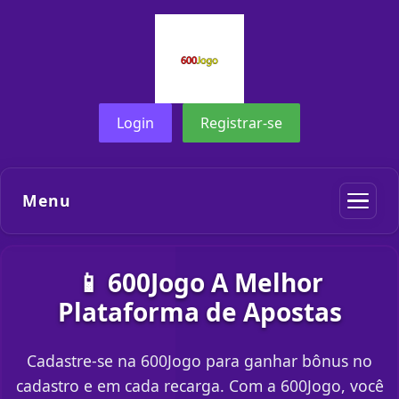
Login
Registrar-se
Menu
📱 600Jogo A Melhor
Plataforma de Apostas
Cadastre-se na 600Jogo para ganhar bônus no
cadastro e em cada recarga. Com a 600Jogo, você