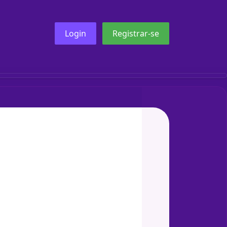
Login
Registrar-se