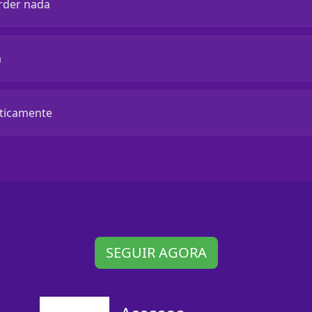
erder nada
a
aticamente
SEGUIR AGORA