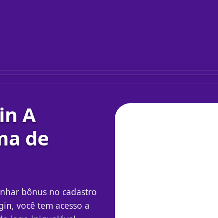
in A
ma de
anhar bônus no cadastro
in, você tem acesso a