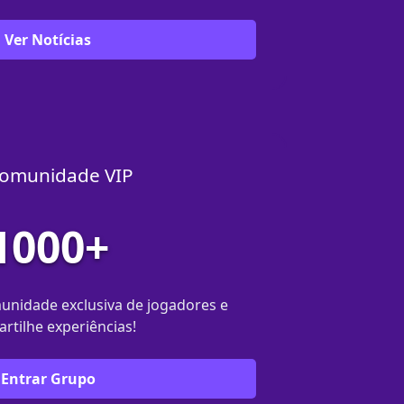
Ver Notícias
Comunidade VIP
1000+
unidade exclusiva de jogadores e
rtilhe experiências!
Entrar Grupo