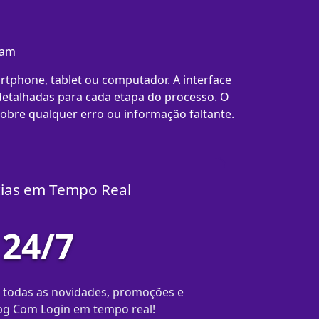
ram
artphone, tablet ou computador. A interface
s detalhadas para cada etapa do processo. O
obre qualquer erro ou informação faltante.
cias em Tempo Real
24/7
e todas as novidades, promoções e
pg Com Login em tempo real!