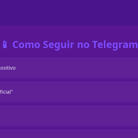
📱 Como Seguir no Telegram
ositivo
icial"