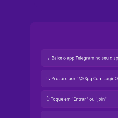
📱 Baixe o app Telegram no seu disp
🔍 Procure por "@5Xpg Com LoginOf
👆 Toque em "Entrar" ou "Join"