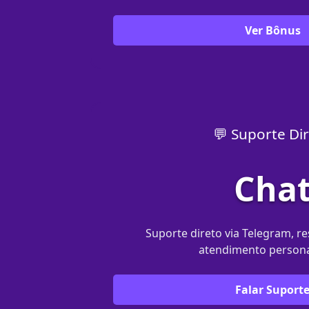
Ver Bônus
💬 Suporte Di
Cha
Suporte direto via Telegram, r
atendimento persona
Falar Suport