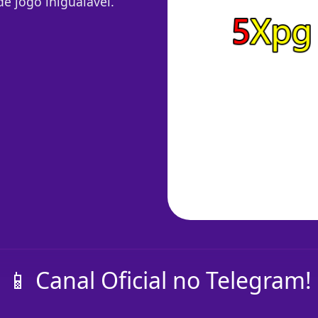
e jogo inigualável.
📱 Canal Oficial no Telegram!