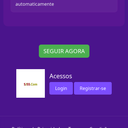
automaticamente
SEGUIR AGORA
Acessos
Login
Registrar-se