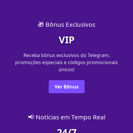
🎁 Bônus Exclusivos
VIP
Receba bônus exclusivos do Telegram,
promoções especiais e códigos promocionais
únicos!
Ver Bônus
📢 Notícias em Tempo Real
24/7