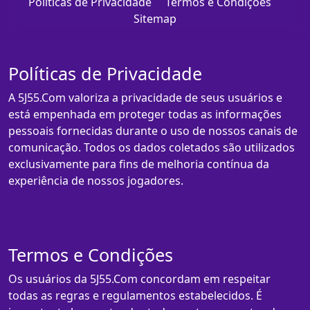
Políticas de Privacidade
Termos e Condições
Sitemap
Políticas de Privacidade
A 5J55.Com valoriza a privacidade de seus usuários e
está empenhada em proteger todas as informações
pessoais fornecidas durante o uso de nossos canais de
comunicação. Todos os dados coletados são utilizados
exclusivamente para fins de melhoria contínua da
experiência de nossos jogadores.
Termos e Condições
Os usuários da 5J55.Com concordam em respeitar
todas as regras e regulamentos estabelecidos. É