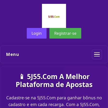
Login
Registrar-se
Menu
📱 5J55.Com A Melhor
Plataforma de Apostas
Cadastre-se na 5J55.Com para ganhar bônus no
cadastro e em cada recarga. Com a 5J55.Com,