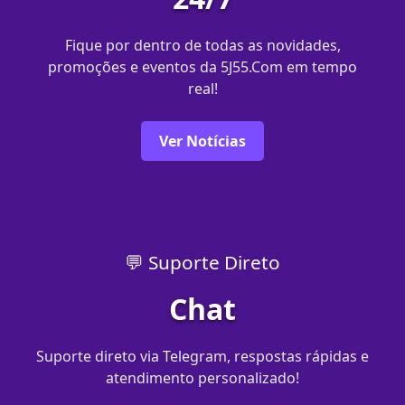
Fique por dentro de todas as novidades,
promoções e eventos da 5J55.Com em tempo
real!
Ver Notícias
💬 Suporte Direto
Chat
Suporte direto via Telegram, respostas rápidas e
atendimento personalizado!