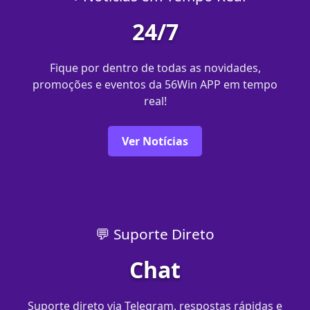
24/7
Fique por dentro de todas as novidades,
promoções e eventos da 56Win APP em tempo
real!
Ver Notícias
💬 Suporte Direto
Chat
Suporte direto via Telegram, respostas rápidas e