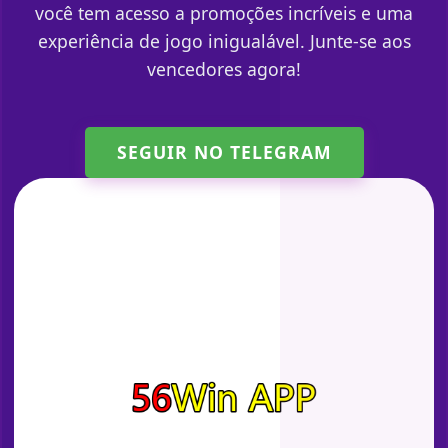
você tem acesso a promoções incríveis e uma
experiência de jogo inigualável. Junte-se aos
vencedores agora!
SEGUIR NO TELEGRAM