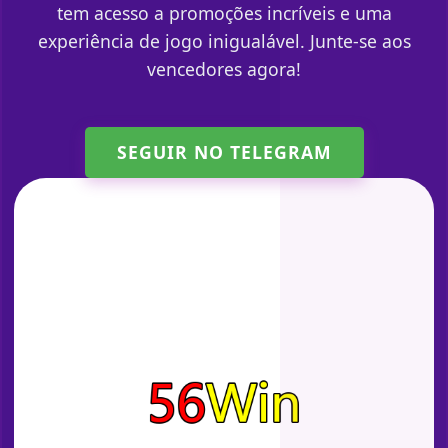
tem acesso a promoções incríveis e uma
experiência de jogo inigualável. Junte-se aos
vencedores agora!
SEGUIR NO TELEGRAM