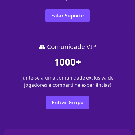
Falar Suporte
👥 Comunidade VIP
1000+
Junte-se a uma comunidade exclusiva de
jogadores e compartilhe experiências!
Entrar Grupo