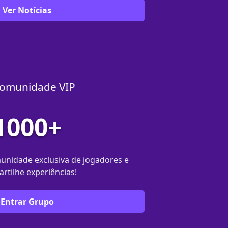
Ver Notícias
Comunidade VIP
1000+
unidade exclusiva de jogadores e
rtilhe experiências!
Entrar Grupo