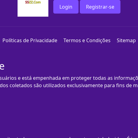
Login
Registrar-se
Políticas de Privacidade
Termos e Condições
Sitemap
de
usuários e está empenhada em proteger todas as informaçõ
os coletados são utilizados exclusivamente para fins de m