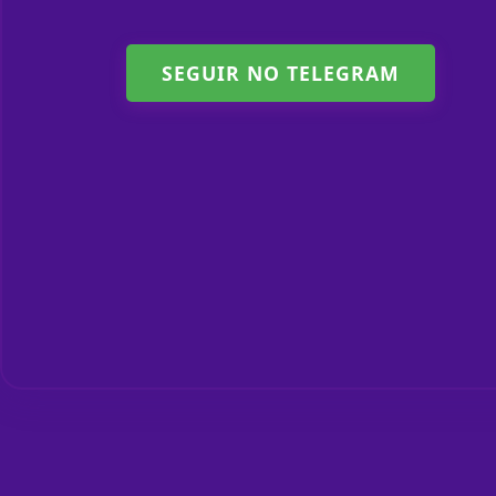
SEGUIR NO TELEGRAM