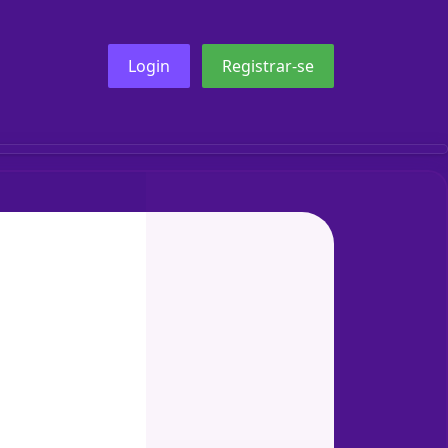
Login
Registrar-se