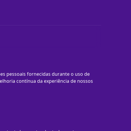
es pessoais fornecidas durante o uso de
elhoria contínua da experiência de nossos