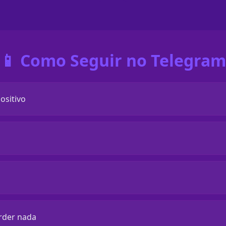
📱 Como Seguir no Telegram
ositivo
erder nada