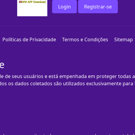
Login
Registrar-se
Políticas de Privacidade
Termos e Condições
Sitemap
de
e de seus usuários e está empenhada em proteger todas a
os os dados coletados são utilizados exclusivamente para 