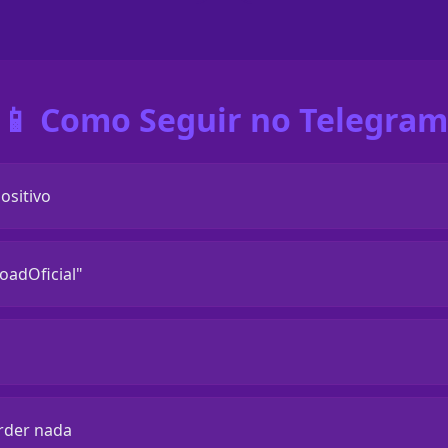
📱 Como Seguir no Telegram
ositivo
adOficial"
erder nada