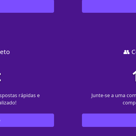
reto
👥 
t
espostas rápidas e
Junte-se a uma com
lizado!
compa
e