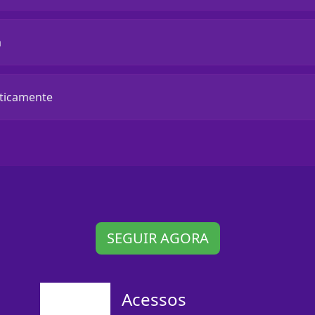
a
aticamente
SEGUIR AGORA
Acessos