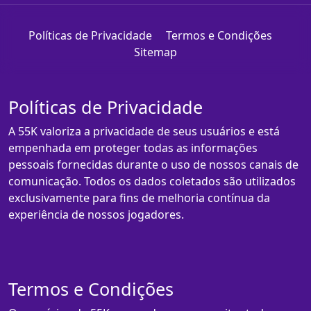
Políticas de Privacidade
Termos e Condições
Sitemap
Políticas de Privacidade
A 55K valoriza a privacidade de seus usuários e está
empenhada em proteger todas as informações
pessoais fornecidas durante o uso de nossos canais de
comunicação. Todos os dados coletados são utilizados
exclusivamente para fins de melhoria contínua da
experiência de nossos jogadores.
Termos e Condições