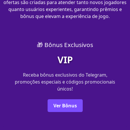
ofertas são criadas para atender tanto novos jogadores
quanto usuários experientes, garantindo prêmios e
bônus que elevam a experiência de jogo.
🎁 Bônus Exclusivos
VIP
Receba bônus exclusivos do Telegram,
promoções especiais e códigos promocionais
únicos!
Ver Bônus