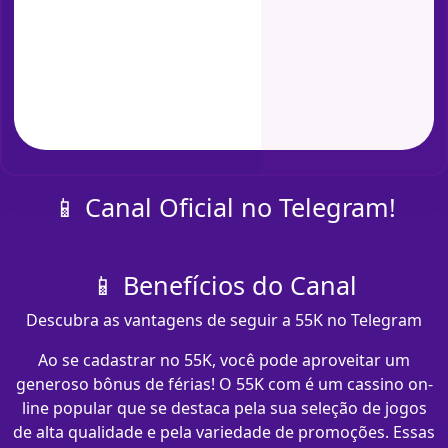
📱 Canal Oficial no Telegram!
📱 Benefícios do Canal
Descubra as vantagens de seguir a 55K no Telegram
Ao se cadastrar no 55K, você pode aproveitar um
generoso bônus de férias! O 55K com​ é um cassino on-
line popular que se destaca pela sua seleção de jogos
de alta qualidade e pela variedade de promoções. Essas