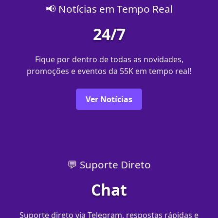
📢 Notícias em Tempo Real
24/7
Fique por dentro de todas as novidades,
promoções e eventos da 55K em tempo real!
Ver Notícias
💬 Suporte Direto
Chat
Suporte direto via Telegram, respostas rápidas e