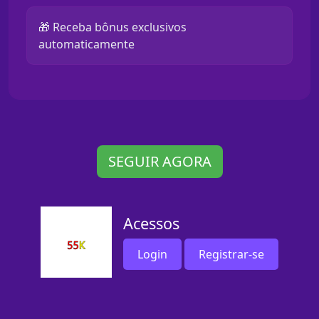
🎁 Receba bônus exclusivos
automaticamente
SEGUIR AGORA
Acessos
Login
Registrar-se