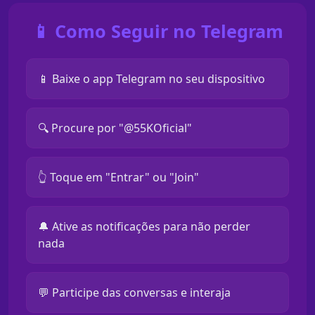
📱 Como Seguir no Telegram
📱 Baixe o app Telegram no seu dispositivo
🔍 Procure por "@55KOficial"
👆 Toque em "Entrar" ou "Join"
🔔 Ative as notificações para não perder
nada
💬 Participe das conversas e interaja