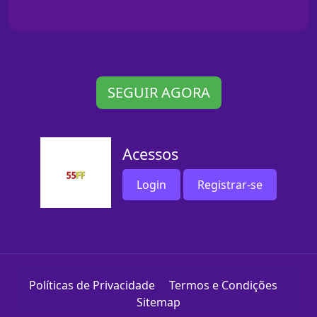
SEGUIR AGORA
Acessos
Login
Registrar-se
Políticas de Privacidade
Termos e Condições
Sitemap