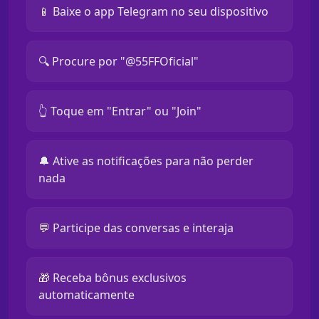
📱 Baixe o app Telegram no seu dispositivo
🔍 Procure por "@55FFOficial"
👆 Toque em "Entrar" ou "Join"
🔔 Ative as notificações para não perder
nada
💬 Participe das conversas e interaja
🎁 Receba bônus exclusivos
automaticamente