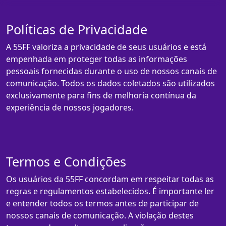
Políticas de Privacidade
A 55FF valoriza a privacidade de seus usuários e está
empenhada em proteger todas as informações
pessoais fornecidas durante o uso de nossos canais de
comunicação. Todos os dados coletados são utilizados
exclusivamente para fins de melhoria contínua da
experiência de nossos jogadores.
Termos e Condições
Os usuários da 55FF concordam em respeitar todas as
regras e regulamentos estabelecidos. É importante ler
e entender todos os termos antes de participar de
nossos canais de comunicação. A violação destes