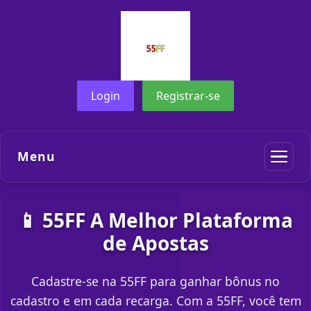
Login
Registrar-se
Menu
📱 55FF A Melhor Plataforma
de Apostas
Cadastre-se na 55FF para ganhar bônus no
cadastro e em cada recarga. Com a 55FF, você tem