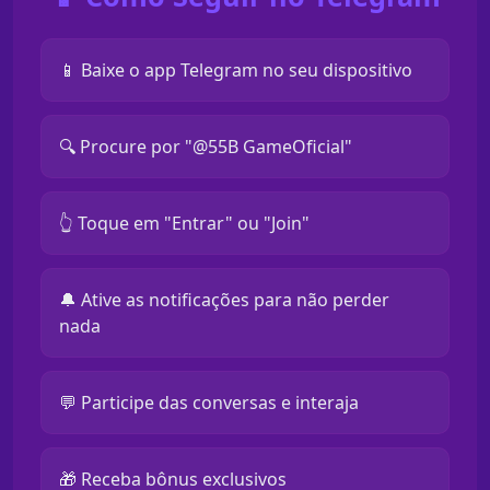
📱 Baixe o app Telegram no seu dispositivo
🔍 Procure por "@55B GameOficial"
👆 Toque em "Entrar" ou "Join"
🔔 Ative as notificações para não perder
nada
💬 Participe das conversas e interaja
🎁 Receba bônus exclusivos