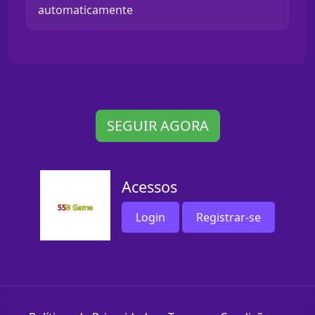
automaticamente
SEGUIR AGORA
Acessos
Login
Registrar-se