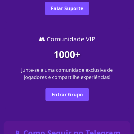
Falar Suporte
👥 Comunidade VIP
1000+
Junte-se a uma comunidade exclusiva de
jogadores e compartilhe experiências!
Entrar Grupo
📱 Como Seguir no Telegram