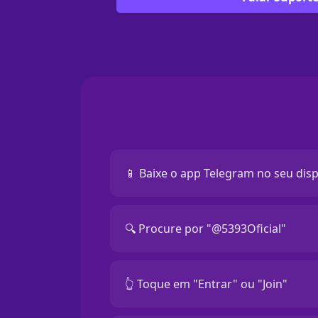
📱 Baixe o app Telegram no seu disp
🔍 Procure por "@5393Oficial"
👆 Toque em "Entrar" ou "Join"