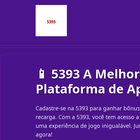
📱 5393 A Melhor
Plataforma de A
Cadastre-se na 5393 para ganhar bônus
recarga. Com a 5393, você tem acesso a
uma experiência de jogo inigualável. J
agora!