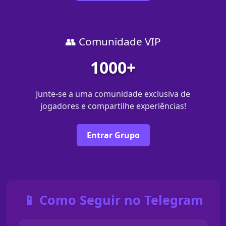
👥 Comunidade VIP
1000+
Junte-se a uma comunidade exclusiva de
jogadores e compartilhe experiências!
Entrar Grupo
📱 Como Seguir no Telegram