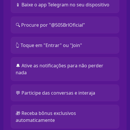
📱 Baixe o app Telegram no seu dispositivo
🔍 Procure por "@505BrlOficial"
👆 Toque em "Entrar" ou "Join"
🔔 Ative as notificações para não perder
nada
💬 Participe das conversas e interaja
🎁 Receba bônus exclusivos
automaticamente