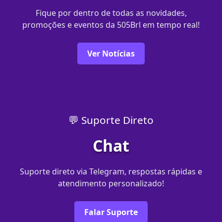
Fique por dentro de todas as novidades,
promoções e eventos da 505Brl em tempo real!
Ver Notícias
💬 Suporte Direto
Chat
Suporte direto via Telegram, respostas rápidas e
atendimento personalizado!
Falar Suporte