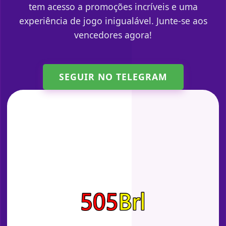
tem acesso a promoções incríveis e uma
experiência de jogo inigualável. Junte-se aos
vencedores agora!
SEGUIR NO TELEGRAM