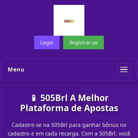
Login
Registrar-se
Menu
📱 505Brl A Melhor
Plataforma de Apostas
Cadastre-se na 505Brl para ganhar bônus no
cadastro e em cada recarga. Com a 505Brl, você