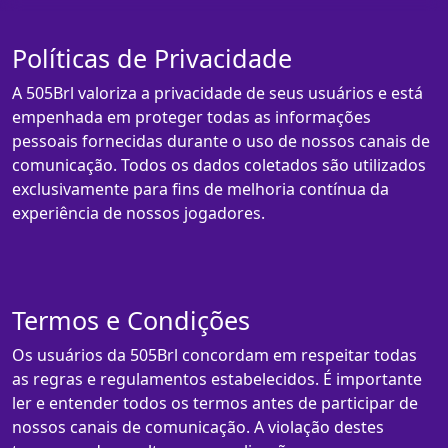
Políticas de Privacidade
A 505Brl valoriza a privacidade de seus usuários e está
empenhada em proteger todas as informações
pessoais fornecidas durante o uso de nossos canais de
comunicação. Todos os dados coletados são utilizados
exclusivamente para fins de melhoria contínua da
experiência de nossos jogadores.
Termos e Condições
Os usuários da 505Brl concordam em respeitar todas
as regras e regulamentos estabelecidos. É importante
ler e entender todos os termos antes de participar de
nossos canais de comunicação. A violação destes