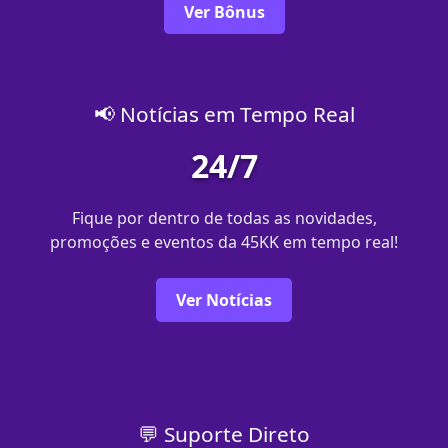
Ver Bônus
📢 Notícias em Tempo Real
24/7
Fique por dentro de todas as novidades,
promoções e eventos da 45KK em tempo real!
Ver Notícias
💬 Suporte Direto