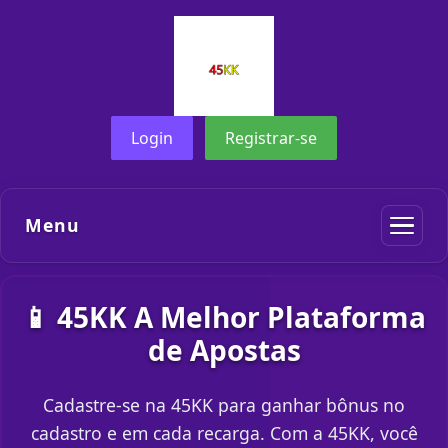
Login
Registrar-se
Menu
📱 45KK A Melhor Plataforma
de Apostas
Cadastre-se na 45KK para ganhar bônus no
cadastro e em cada recarga. Com a 45KK, você