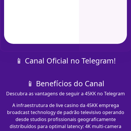
📱 Canal Oficial no Telegram!
📱 Benefícios do Canal
Descubra as vantagens de seguir a 45KK no Telegram
A infraestrutura de live casino da 45KK emprega
broadcast technology de padrão televisivo operando
desde studios profissionais geograficamente
distribuídos para optimal latency: 4K multi-camera