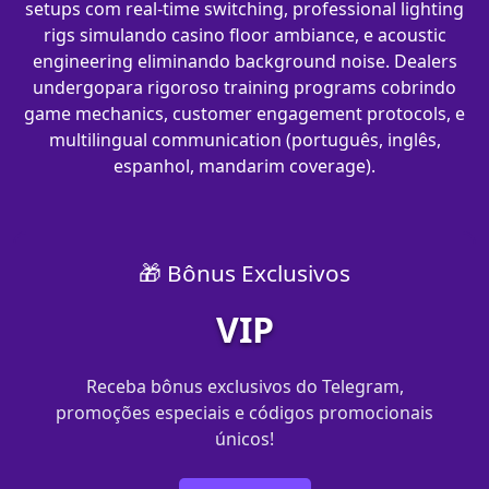
setups com real-time switching, professional lighting
rigs simulando casino floor ambiance, e acoustic
engineering eliminando background noise. Dealers
undergopara rigoroso training programs cobrindo
game mechanics, customer engagement protocols, e
multilingual communication (português, inglês,
espanhol, mandarim coverage).
🎁 Bônus Exclusivos
VIP
Receba bônus exclusivos do Telegram,
promoções especiais e códigos promocionais
únicos!