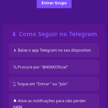
Entrar Grupo
📱 Como Seguir no Telegram
📱 Baixe o app Telegram no seu dispositivo
🔍 Procure por "@45KKOficial"
👆 Toque em "Entrar" ou "Join"
🔔 Ative as notificações para não perder
nada