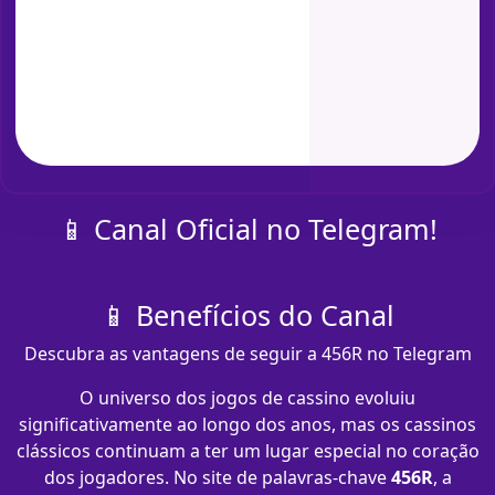
📱 Canal Oficial no Telegram!
📱 Benefícios do Canal
Descubra as vantagens de seguir a 456R no Telegram
O universo dos jogos de cassino evoluiu
significativamente ao longo dos anos, mas os cassinos
clássicos continuam a ter um lugar especial no coração
dos jogadores. No site de palavras-chave
456R
, a