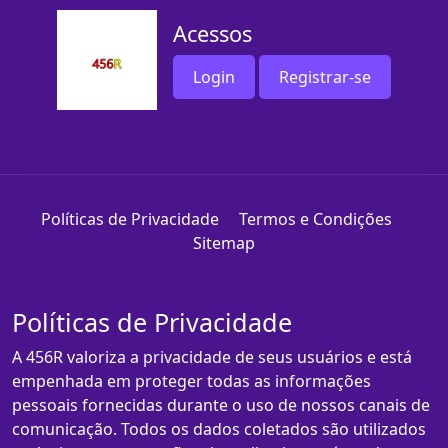
Acessos
Login
Registrar-se
Políticas de Privacidade
Termos e Condições
Sitemap
Políticas de Privacidade
A 456R valoriza a privacidade de seus usuários e está
empenhada em proteger todas as informações
pessoais fornecidas durante o uso de nossos canais de
comunicação. Todos os dados coletados são utilizados