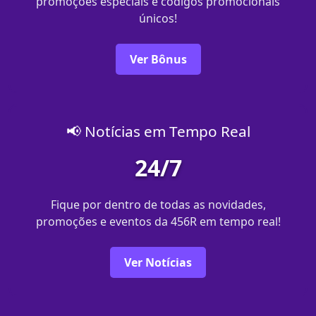
promoções especiais e códigos promocionais
únicos!
Ver Bônus
📢 Notícias em Tempo Real
24/7
Fique por dentro de todas as novidades,
promoções e eventos da 456R em tempo real!
Ver Notícias