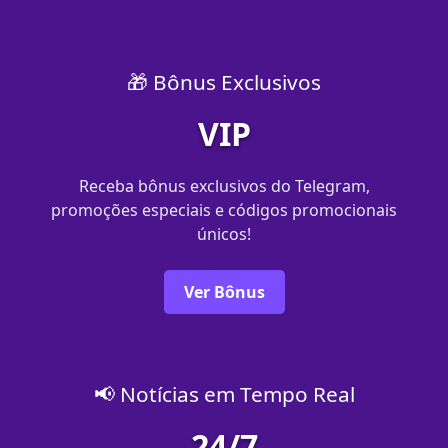
🎁 Bônus Exclusivos
VIP
Receba bônus exclusivos do Telegram,
promoções especiais e códigos promocionais
únicos!
Ver Bônus
📢 Notícias em Tempo Real
24/7