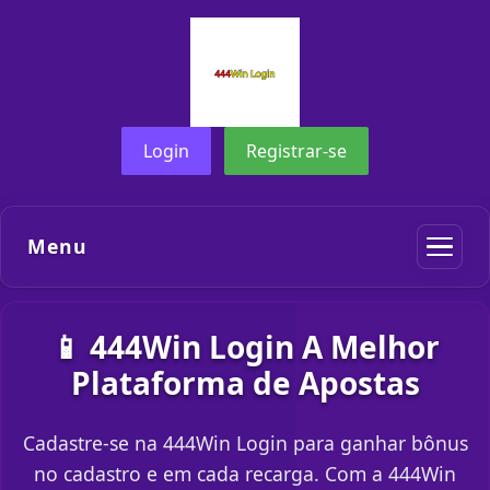
Login
Registrar-se
Menu
📱 444Win Login A Melhor
Plataforma de Apostas
Cadastre-se na 444Win Login para ganhar bônus
no cadastro e em cada recarga. Com a 444Win