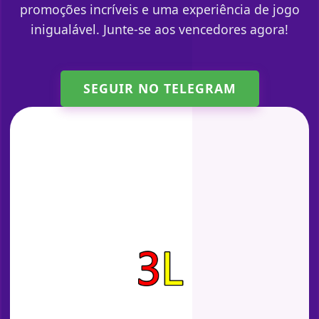
promoções incríveis e uma experiência de jogo
inigualável. Junte-se aos vencedores agora!
SEGUIR NO TELEGRAM