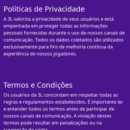
Políticas de Privacidade
A 3L valoriza a privacidade de seus usuários e está
empenhada em proteger todas as informações
pessoais fornecidas durante o uso de nossos canais de
comunicação. Todos os dados coletados são utilizados
exclusivamente para fins de melhoria contínua da
experiência de nossos jogadores.
Termos e Condições
Os usuários da 3L concordam em respeitar todas as
regras e regulamentos estabelecidos. É importante ler
e entender todos os termos antes de participar de
nossos canais de comunicação. A violação destes
termos pode resultar em penalizações ou na
suspensão da conta.