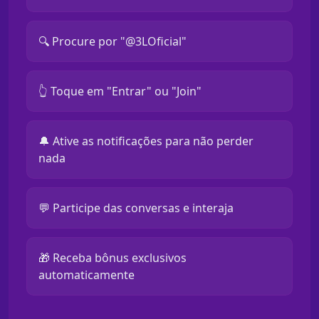
🔍 Procure por "@3LOficial"
👆 Toque em "Entrar" ou "Join"
🔔 Ative as notificações para não perder
nada
💬 Participe das conversas e interaja
🎁 Receba bônus exclusivos
automaticamente