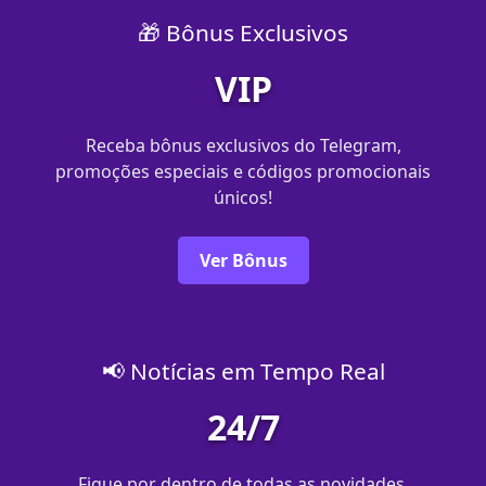
🎁 Bônus Exclusivos
VIP
Receba bônus exclusivos do Telegram,
promoções especiais e códigos promocionais
únicos!
Ver Bônus
📢 Notícias em Tempo Real
24/7
Fique por dentro de todas as novidades,