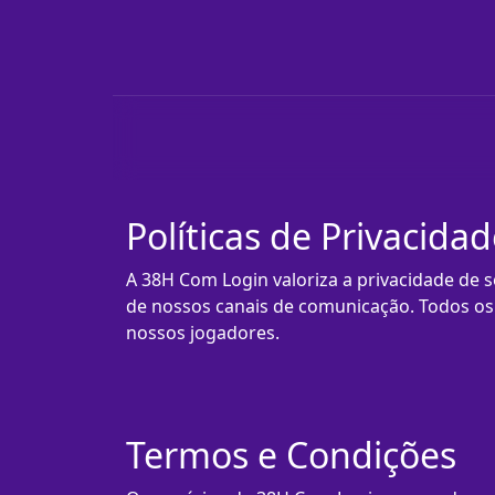
Políticas de Privacida
A 38H Com Login valoriza a privacidade de
de nossos canais de comunicação. Todos os 
nossos jogadores.
Termos e Condições