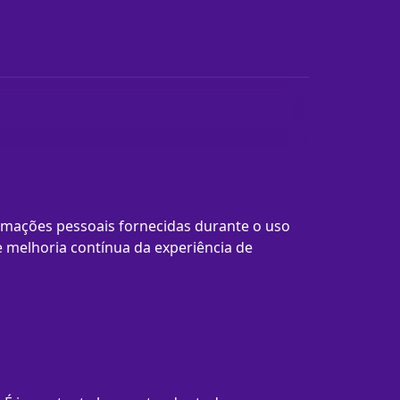
rmações pessoais fornecidas durante o uso
e melhoria contínua da experiência de