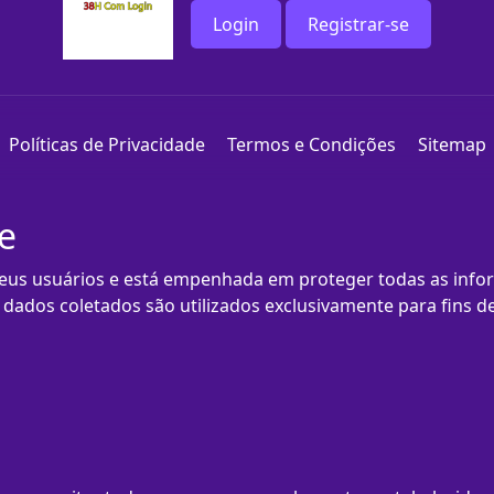
Login
Registrar-se
Políticas de Privacidade
Termos e Condições
Sitemap
de
 seus usuários e está empenhada em proteger todas as info
dados coletados são utilizados exclusivamente para fins d