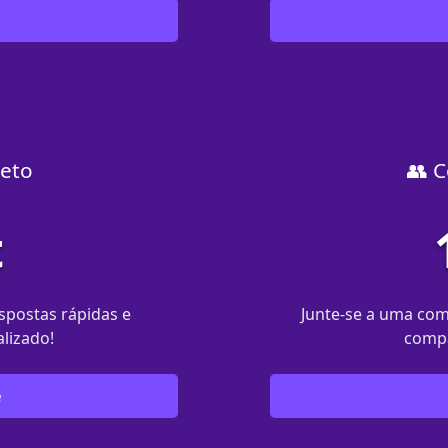
reto
👥 
t
espostas rápidas e
Junte-se a uma com
lizado!
compa
e