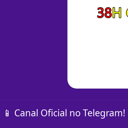
📱 Canal Oficial no Telegram!