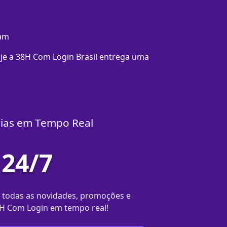
ram
je a 38H Com Login Brasil entrega uma
cias em Tempo Real
24/7
e todas as novidades, promoções e
H Com Login em tempo real!