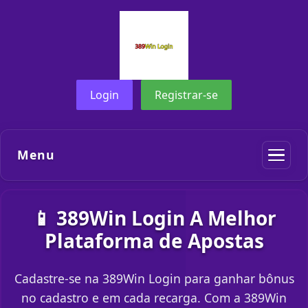
Login
Registrar-se
Menu
📱 389Win Login A Melhor
Plataforma de Apostas
Cadastre-se na 389Win Login para ganhar bônus
no cadastro e em cada recarga. Com a 389Win