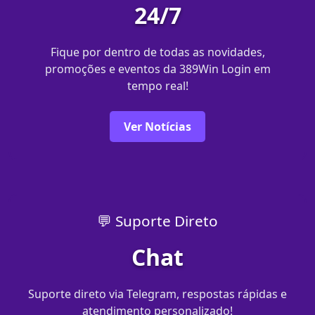
24/7
Fique por dentro de todas as novidades,
promoções e eventos da 389Win Login em
tempo real!
Ver Notícias
💬 Suporte Direto
Chat
Suporte direto via Telegram, respostas rápidas e
atendimento personalizado!