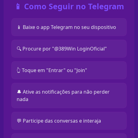
📱 Como Seguir no Telegram
📱 Baixe o app Telegram no seu dispositivo
🔍 Procure por "@389Win LoginOficial"
👆 Toque em "Entrar" ou "Join"
🔔 Ative as notificações para não perder
nada
💬 Participe das conversas e interaja