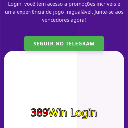
Login, você tem acesso a promoções incríveis e
uma experiência de jogo inigualável. Junte-se aos
vencedores agora!
SEGUIR NO TELEGRAM