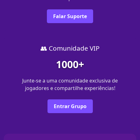
Falar Suporte
👥 Comunidade VIP
1000+
Junte-se a uma comunidade exclusiva de
jogadores e compartilhe experiências!
Entrar Grupo