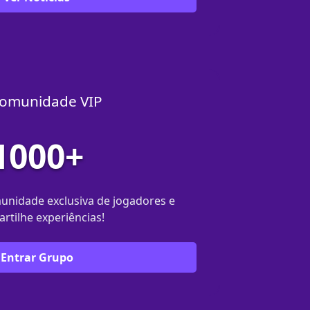
Comunidade VIP
1000+
unidade exclusiva de jogadores e
rtilhe experiências!
Entrar Grupo