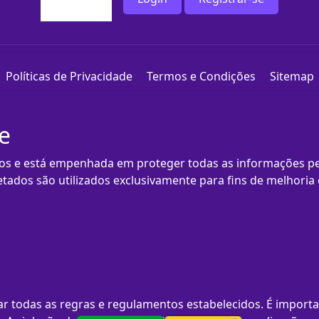
Políticas de Privacidade
Termos e Condições
Sitemap
de
rios e está empenhada em proteger todas as informações p
tados são utilizados exclusivamente para fins de melhoria
 todas as regras e regulamentos estabelecidos. É importa