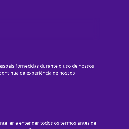
essoais fornecidas durante o uso de nossos
 contínua da experiência de nossos
nte ler e entender todos os termos antes de