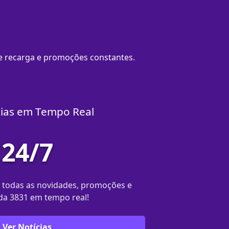
 de recarga e promoções constantes.
cias em Tempo Real
24/7
e todas as novidades, promoções e
da 3831 em tempo real!
Ver Notícias