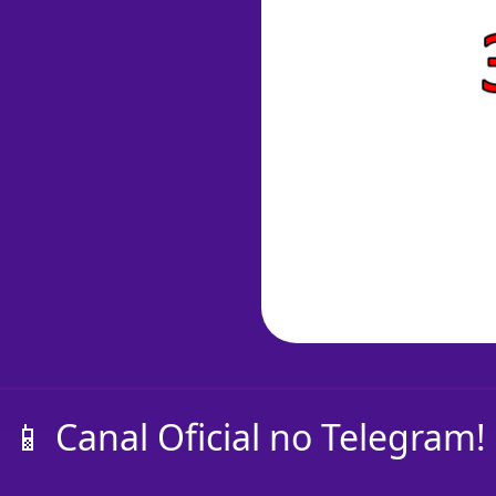
📱 Canal Oficial no Telegram!