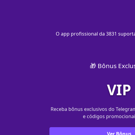
O app profissional da 3831 suporta
🎁 Bônus Exclu
VIP
Receba bônus exclusivos do Telegra
e códigos promocionai
Ver Bônus