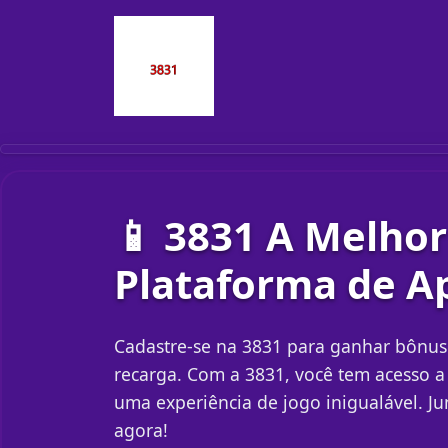
📱 3831 A Melhor
Plataforma de A
Cadastre-se na 3831 para ganhar bônus
recarga. Com a 3831, você tem acesso a
uma experiência de jogo inigualável. J
agora!