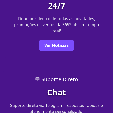
24/7
Fique por dentro de todas as novidades,
promoções e eventos da 365Slots em tempo
real!
Ver Notícias
💬 Suporte Direto
Chat
Suporte direto via Telegram, respostas rápidas e
atendimento personalizado!