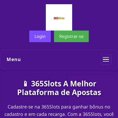
Login
Registrar-se
Menu
📱 365Slots A Melhor
Plataforma de Apostas
Cadastre-se na 365Slots para ganhar bônus no
cadastro e em cada recarga. Com a 365Slots, você