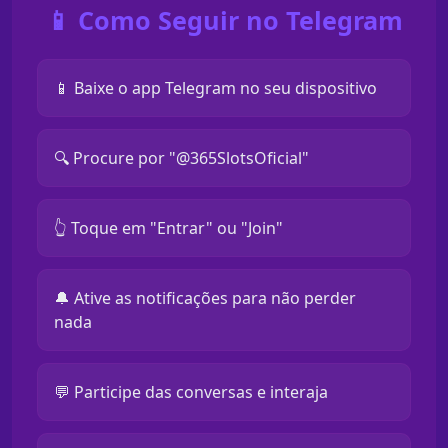
📱 Como Seguir no Telegram
📱 Baixe o app Telegram no seu dispositivo
🔍 Procure por "@365SlotsOficial"
👆 Toque em "Entrar" ou "Join"
🔔 Ative as notificações para não perder
nada
💬 Participe das conversas e interaja