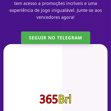
tem acesso a promoções incríveis e uma
experiência de jogo inigualável. Junte-se aos
vencedores agora!
SEGUIR NO TELEGRAM