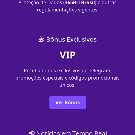
Proteção de Dados (
365Brl Brasil
) e outras
regulamentações vigentes.
🎁 Bônus Exclusivos
VIP
Receba bônus exclusivos do Telegram,
promoções especiais e códigos promocionais
únicos!
Ver Bônus
📢 Notícias em Tempo Real