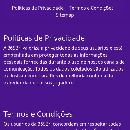
Políticas de Privacidade
Termos e Condições
Sitemap
Políticas de Privacidade
A 365Brl valoriza a privacidade de seus usuários e está
empenhada em proteger todas as informações
pessoais fornecidas durante o uso de nossos canais de
comunicação. Todos os dados coletados são utilizados
exclusivamente para fins de melhoria contínua da
experiência de nossos jogadores.
Termos e Condições
Os usuários da 365Brl concordam em respeitar todas