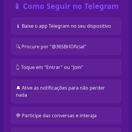
📱 Como Seguir no Telegram
📱 Baixe o app Telegram no seu dispositivo
🔍 Procure por "@365BrlOficial"
👆 Toque em "Entrar" ou "Join"
🔔 Ative as notificações para não perder
nada
💬 Participe das conversas e interaja