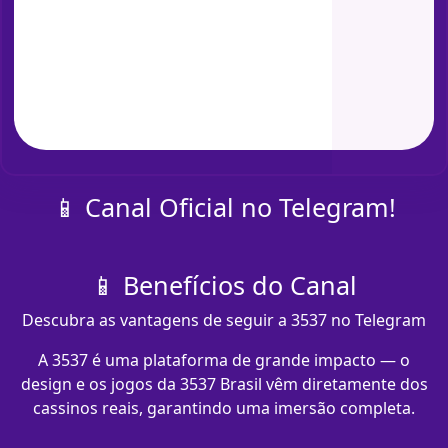
📱 Canal Oficial no Telegram!
📱 Benefícios do Canal
Descubra as vantagens de seguir a 3537 no Telegram
A 3537 é uma plataforma de grande impacto — o
design e os jogos da 3537 Brasil vêm diretamente dos
cassinos reais, garantindo uma imersão completa.