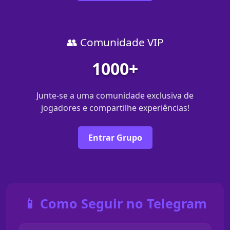
👥 Comunidade VIP
1000+
Junte-se a uma comunidade exclusiva de
jogadores e compartilhe experiências!
Entrar Grupo
📱 Como Seguir no Telegram