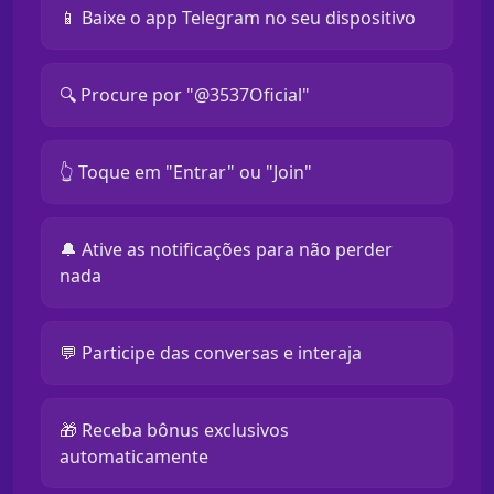
📱 Baixe o app Telegram no seu dispositivo
🔍 Procure por "@3537Oficial"
👆 Toque em "Entrar" ou "Join"
🔔 Ative as notificações para não perder
nada
💬 Participe das conversas e interaja
🎁 Receba bônus exclusivos
automaticamente