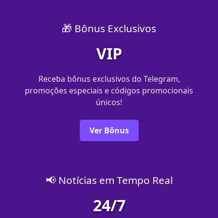
🎁 Bônus Exclusivos
VIP
Receba bônus exclusivos do Telegram,
promoções especiais e códigos promocionais
únicos!
Ver Bônus
📢 Notícias em Tempo Real
24/7