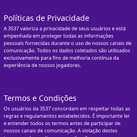
Políticas de Privacidade
A 3537 valoriza a privacidade de seus usuários e está
empenhada em proteger todas as informações
pessoais fornecidas durante o uso de nossos canais de
comunicação. Todos os dados coletados são utilizados
exclusivamente para fins de melhoria contínua da
experiência de nossos jogadores.
Termos e Condições
Os usuários da 3537 concordam em respeitar todas as
regras e regulamentos estabelecidos. É importante ler
e entender todos os termos antes de participar de
nossos canais de comunicação. A violação destes