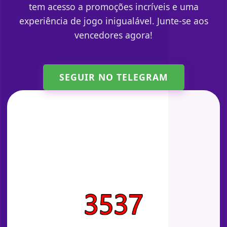
tem acesso a promoções incríveis e uma
experiência de jogo inigualável. Junte-se aos
vencedores agora!
SEGUIR NO TELEGRAM