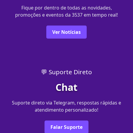
Fique por dentro de todas as novidades,
promoções e eventos da 3537 em tempo real!
Ver Notícias
💬 Suporte Direto
Chat
Suporte direto via Telegram, respostas rápidas e
atendimento personalizado!
Falar Suporte