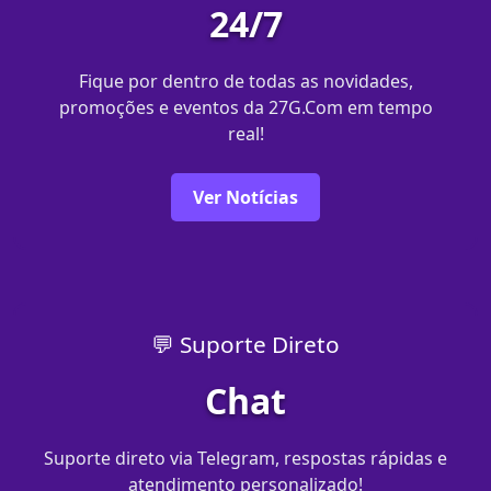
24/7
Fique por dentro de todas as novidades,
promoções e eventos da 27G.Com em tempo
real!
Ver Notícias
💬 Suporte Direto
Chat
Suporte direto via Telegram, respostas rápidas e
atendimento personalizado!