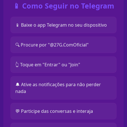
📱 Como Seguir no Telegram
📱 Baixe o app Telegram no seu dispositivo
🔍 Procure por "@27G.ComOficial"
👆 Toque em "Entrar" ou "Join"
🔔 Ative as notificações para não perder
nada
💬 Participe das conversas e interaja