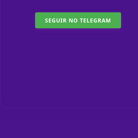
SEGUIR NO TELEGRAM