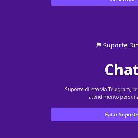
💬 Suporte Di
Cha
Suporte direto via Telegram, r
atendimento persona
Falar Suport