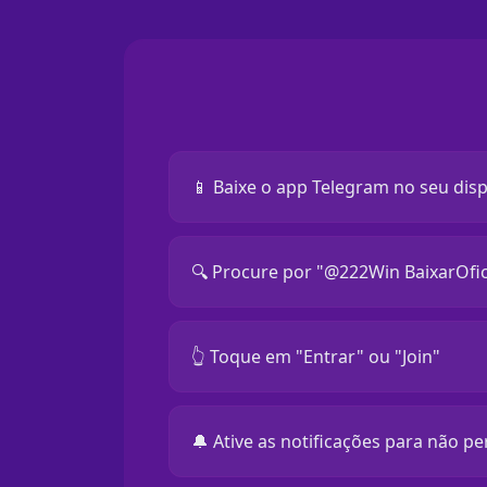
📱 Baixe o app Telegram no seu disp
🔍 Procure por "@222Win BaixarOfic
👆 Toque em "Entrar" ou "Join"
🔔 Ative as notificações para não p