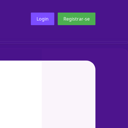
Login
Registrar-se