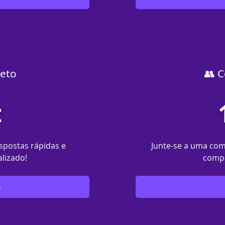
reto
👥 
t
espostas rápidas e
Junte-se a uma com
lizado!
compa
e