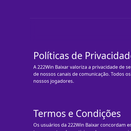
Políticas de Privacida
A 222Win Baixar valoriza a privacidade de 
de nossos canais de comunicação. Todos os 
nossos jogadores.
Termos e Condições
Os usuários da 222Win Baixar concordam em 