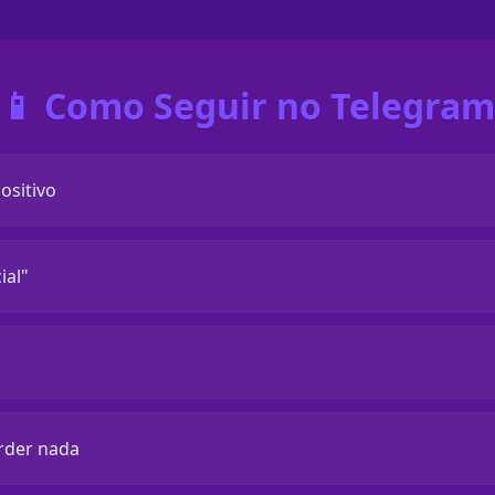
📱 Como Seguir no Telegram
ositivo
ial"
erder nada