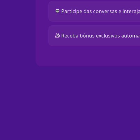
💬 Participe das conversas e interaj
🎁 Receba bônus exclusivos autom