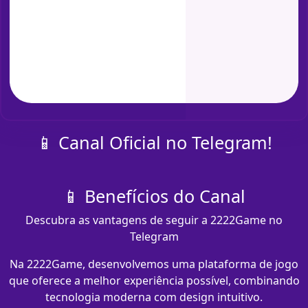
📱 Canal Oficial no Telegram!
📱 Benefícios do Canal
Descubra as vantagens de seguir a 2222Game no
Telegram
Na 2222Game, desenvolvemos uma plataforma de jogo
que oferece a melhor experiência possível, combinando
tecnologia moderna com design intuitivo.