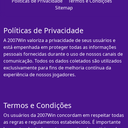
Políticas de Privacidade
Termos e Condições
Sitemap
Políticas de Privacidade
A 2007Win valoriza a privacidade de seus usuários e
está empenhada em proteger todas as informações
pessoais fornecidas durante o uso de nossos canais de
comunicação. Todos os dados coletados são utilizados
exclusivamente para fins de melhoria contínua da
experiência de nossos jogadores.
Termos e Condições
Os usuários da 2007Win concordam em respeitar todas
as regras e regulamentos estabelecidos. É importante