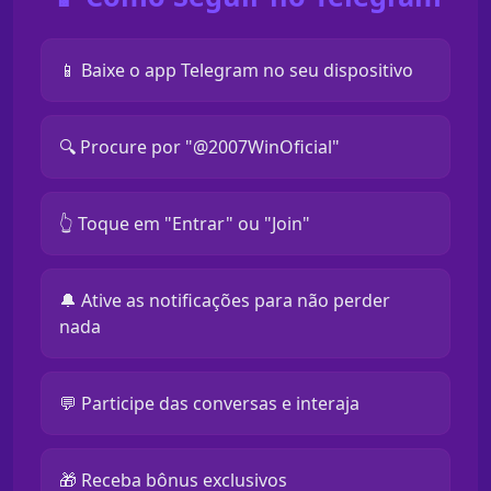
📱 Baixe o app Telegram no seu dispositivo
🔍 Procure por "@2007WinOficial"
👆 Toque em "Entrar" ou "Join"
🔔 Ative as notificações para não perder
nada
💬 Participe das conversas e interaja
🎁 Receba bônus exclusivos