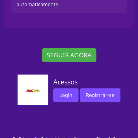
automaticamente
SEGUIR AGORA
Acessos
Login
Registrar-se