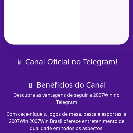
📱 Canal Oficial no Telegram!
📱 Benefícios do Canal
Descubra as vantagens de seguir a 2007Win no
Telegram
Com caça-níqueis, jogos de mesa, pesca e esportes, a
2007Win 2007Win Brasil oferece entretenimento de
qualidade em todos os aspectos.