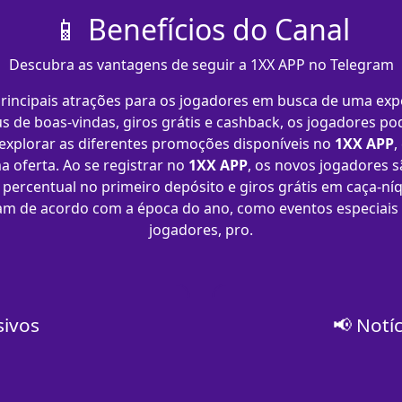
📱 Benefícios do Canal
Descubra as vantagens de seguir a 1XX APP no Telegram
rincipais atrações para os jogadores em busca de uma exp
us de boas-vindas, giros grátis e cashback, os jogadores 
 explorar as diferentes promoções disponíveis no
1XX APP
,
 oferta. Ao se registrar no
1XX APP
, os novos jogadores 
percentual no primeiro depósito e giros grátis em caça-níq
am de acordo com a época do ano, como eventos especiais 
jogadores, pro.
sivos
📢 Notí