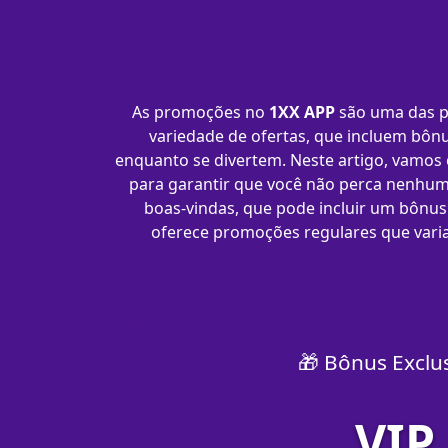
As promoções no
1XX APP
são uma das p
variedade de ofertas, que incluem bôn
enquanto se divertem. Neste artigo, vamos
para garantir que você não perca nenhuma
boas-vindas, que pode incluir um bônus 
oferece promoções regulares que vari
🎁 Bônus Exclu
VIP