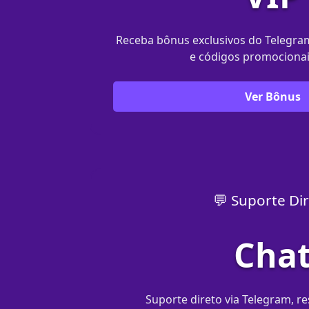
Receba bônus exclusivos do Telegra
e códigos promocionai
Ver Bônus
💬 Suporte Di
Cha
Suporte direto via Telegram, r