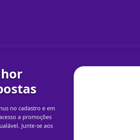
lhor
postas
nus no cadastro e em
 acesso a promoções
ualável. Junte-se aos