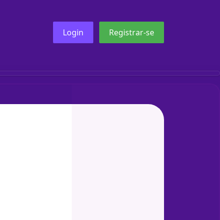
Login
Registrar-se