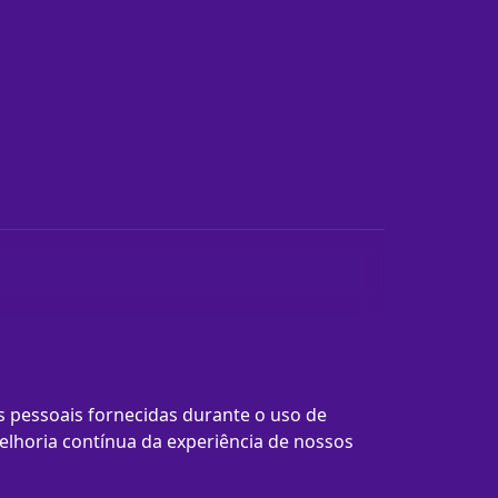
s pessoais fornecidas durante o uso de
elhoria contínua da experiência de nossos