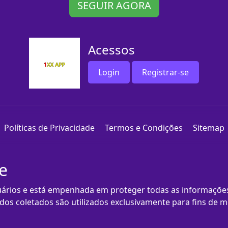
SEGUIR AGORA
Acessos
Login
Registrar-se
Políticas de Privacidade
Termos e Condições
Sitemap
de
suários e está empenhada em proteger todas as informaçõe
os coletados são utilizados exclusivamente para fins de m