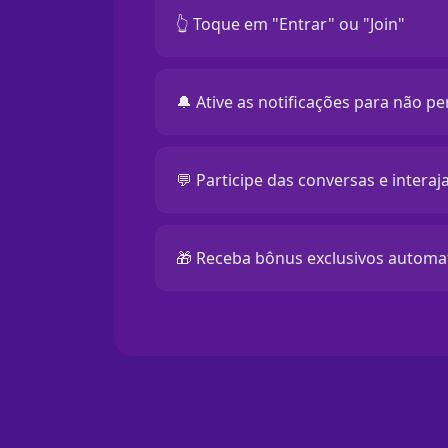
👆 Toque em "Entrar" ou "Join"
🔔 Ative as notificações para não p
💬 Participe das conversas e interaj
🎁 Receba bônus exclusivos autom