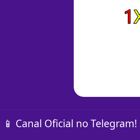
📱 Canal Oficial no Telegram!