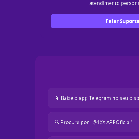
atendimento persona
Falar Suport
📱 Baixe o app Telegram no seu disp
🔍 Procure por "@1XX APPOficial"