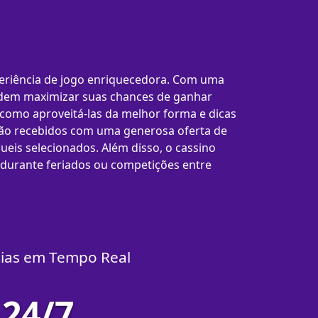
eriência de jogo enriquecedora. Com uma
podem maximizar suas chances de ganhar
 como aproveitá-las da melhor forma e dicas
são recebidos com uma generosa oferta de
ueis selecionados. Além disso, o cassino
durante feriados ou competições entre
cias em Tempo Real
24/7