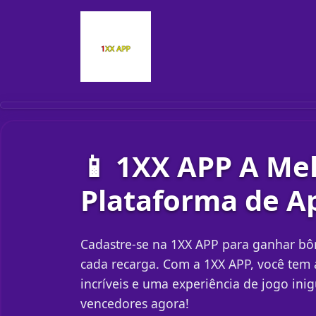
📱 1XX APP A Me
Plataforma de A
Cadastre-se na 1XX APP para ganhar bô
cada recarga. Com a 1XX APP, você tem
incríveis e uma experiência de jogo inig
vencedores agora!