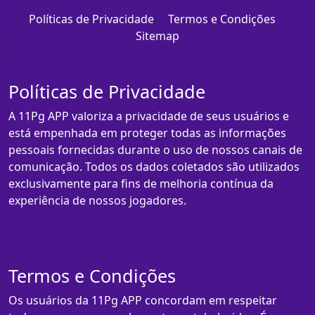
Políticas de Privacidade
Termos e Condições
Sitemap
Políticas de Privacidade
A 11Pg APP valoriza a privacidade de seus usuários e
está empenhada em proteger todas as informações
pessoais fornecidas durante o uso de nossos canais de
comunicação. Todos os dados coletados são utilizados
exclusivamente para fins de melhoria contínua da
experiência de nossos jogadores.
Termos e Condições
Os usuários da 11Pg APP concordam em respeitar