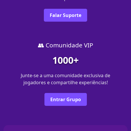
Falar Suporte
👥 Comunidade VIP
1000+
Junte-se a uma comunidade exclusiva de
jogadores e compartilhe experiências!
Entrar Grupo