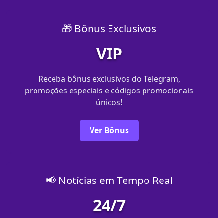
🎁 Bônus Exclusivos
VIP
Receba bônus exclusivos do Telegram,
promoções especiais e códigos promocionais
únicos!
Ver Bônus
📢 Notícias em Tempo Real
24/7