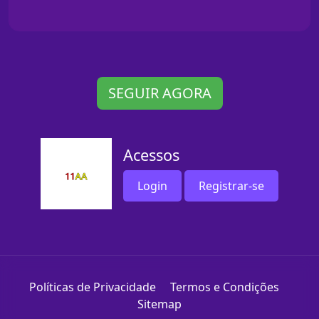
SEGUIR AGORA
Acessos
Login
Registrar-se
Políticas de Privacidade
Termos e Condições
Sitemap