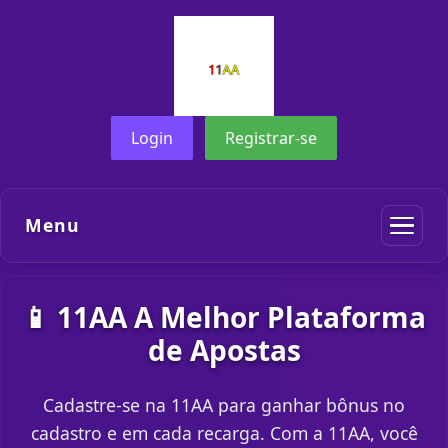
Login
Registrar-se
Menu
📱 11AA A Melhor Plataforma
de Apostas
Cadastre-se na 11AA para ganhar bônus no
cadastro e em cada recarga. Com a 11AA, você