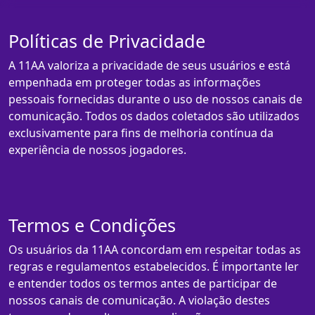
Políticas de Privacidade
A 11AA valoriza a privacidade de seus usuários e está
empenhada em proteger todas as informações
pessoais fornecidas durante o uso de nossos canais de
comunicação. Todos os dados coletados são utilizados
exclusivamente para fins de melhoria contínua da
experiência de nossos jogadores.
Termos e Condições
Os usuários da 11AA concordam em respeitar todas as
regras e regulamentos estabelecidos. É importante ler
e entender todos os termos antes de participar de
nossos canais de comunicação. A violação destes