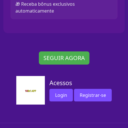
🎁 Receba bônus exclusivos
automaticamente
SEGUIR AGORA
Acessos
Login
Registrar-se