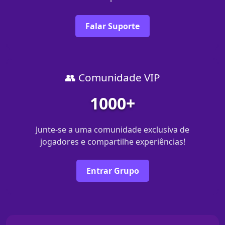
Falar Suporte
👥 Comunidade VIP
1000+
Junte-se a uma comunidade exclusiva de
jogadores e compartilhe experiências!
Entrar Grupo