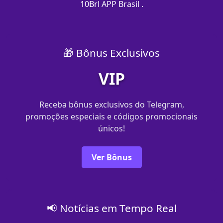
10Brl APP Brasil .
🎁 Bônus Exclusivos
VIP
Receba bônus exclusivos do Telegram,
promoções especiais e códigos promocionais
únicos!
Ver Bônus
📢 Notícias em Tempo Real