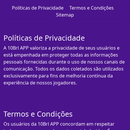
Políticas de Privacidade
Termos e Condições
Sitemap
Políticas de Privacidade
A 10Brl APP valoriza a privacidade de seus usuários e
está empenhada em proteger todas as informações
pessoais fornecidas durante o uso de nossos canais de
comunicação. Todos os dados coletados são utilizados
exclusivamente para fins de melhoria contínua da
experiência de nossos jogadores.
Termos e Condições
Os usuários da 10Brl APP concordam em respeitar