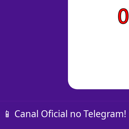
📱 Canal Oficial no Telegram!