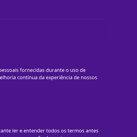
pessoais fornecidas durante o uso de
elhoria contínua da experiência de nossos
ante ler e entender todos os termos antes