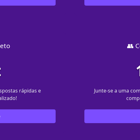
reto
👥 
t
espostas rápidas e
Junte-se a uma com
lizado!
compa
e