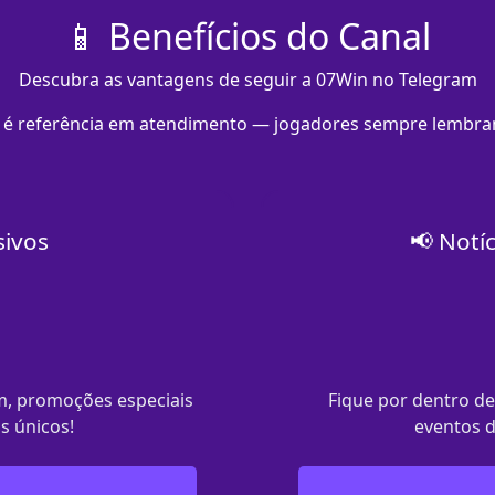
📱 Benefícios do Canal
Descubra as vantagens de seguir a 07Win no Telegram
in é referência em atendimento — jogadores sempre lembra
sivos
📢 Notí
m, promoções especiais
Fique por dentro d
s únicos!
eventos d