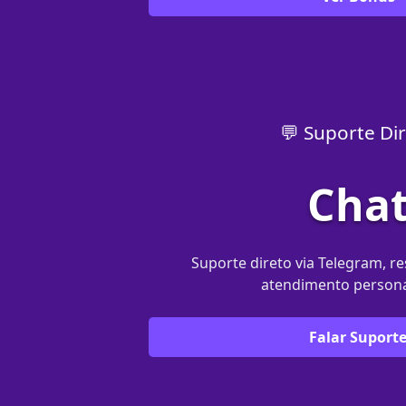
💬 Suporte Di
Cha
Suporte direto via Telegram, r
atendimento persona
Falar Suport