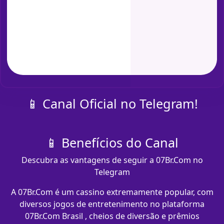
📱 Canal Oficial no Telegram!
📱 Benefícios do Canal
Descubra as vantagens de seguir a 07Br.Com no
Telegram
A 07Br.Com é um cassino extremamente popular, com
diversos jogos de entretenimento no plataforma
07Br.Com Brasil , cheios de diversão e prêmios