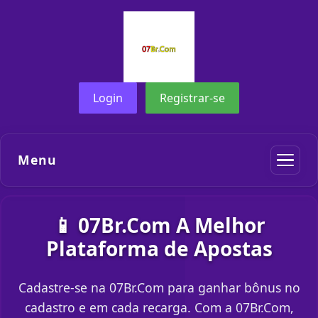
Login
Registrar-se
Menu
📱 07Br.Com A Melhor
Plataforma de Apostas
Cadastre-se na 07Br.Com para ganhar bônus no
cadastro e em cada recarga. Com a 07Br.Com,