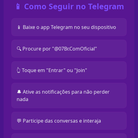
📱 Como Seguir no Telegram
📱 Baixe o app Telegram no seu dispositivo
🔍 Procure por "@07Br.ComOficial"
👆 Toque em "Entrar" ou "Join"
🔔 Ative as notificações para não perder
nada
💬 Participe das conversas e interaja