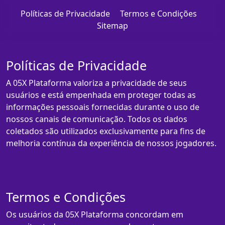
Políticas de Privacidade
Termos e Condições
Sitemap
Políticas de Privacidade
A 05X Plataforma valoriza a privacidade de seus
usuários e está empenhada em proteger todas as
informações pessoais fornecidas durante o uso de
nossos canais de comunicação. Todos os dados
coletados são utilizados exclusivamente para fins de
melhoria contínua da experiência de nossos jogadores.
Termos e Condições
Os usuários da 05X Plataforma concordam em