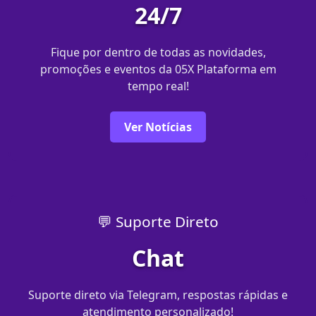
24/7
Fique por dentro de todas as novidades,
promoções e eventos da 05X Plataforma em
tempo real!
Ver Notícias
💬 Suporte Direto
Chat
Suporte direto via Telegram, respostas rápidas e
atendimento personalizado!