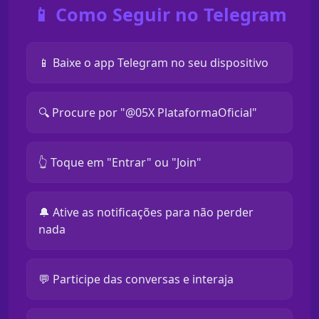
📱 Como Seguir no Telegram
📱 Baixe o app Telegram no seu dispositivo
🔍 Procure por "@05X PlataformaOficial"
👆 Toque em "Entrar" ou "Join"
🔔 Ative as notificações para não perder
nada
💬 Participe das conversas e interaja