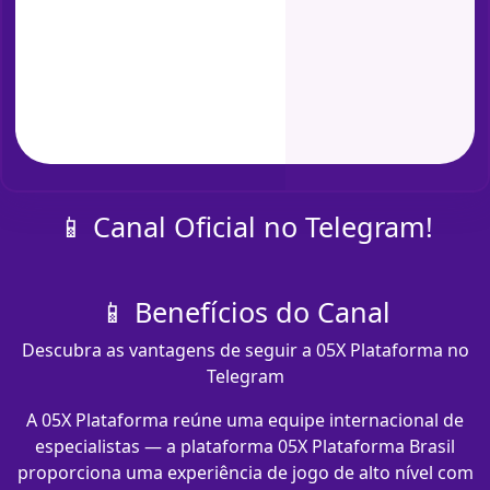
📱 Canal Oficial no Telegram!
📱 Benefícios do Canal
Descubra as vantagens de seguir a 05X Plataforma no
Telegram
A 05X Plataforma reúne uma equipe internacional de
especialistas — a plataforma 05X Plataforma Brasil
proporciona uma experiência de jogo de alto nível com